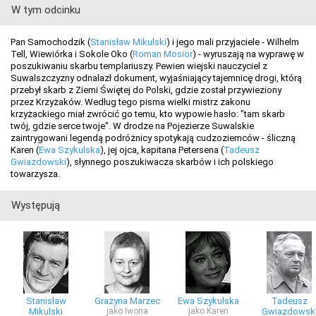
W tym odcinku
Pan Samochodzik (
Stanisław Mikulski
) i jego mali przyjaciele - Wilhelm
Tell, Wiewiórka i Sokole Oko (
Roman Mosior
) - wyruszają na wyprawę w
poszukiwaniu skarbu templariuszy. Pewien wiejski nauczyciel z
Suwalszczyzny odnalazł dokument, wyjaśniający tajemnicę drogi, którą
przebył skarb z Ziemi Świętej do Polski, gdzie został przywieziony
przez Krzyżaków. Według tego pisma wielki mistrz zakonu
krzyżackiego miał zwrócić go temu, kto wypowie hasło: "tam skarb
twój, gdzie serce twoje". W drodze na Pojezierze Suwalskie
zaintrygowani legendą podróżnicy spotykają cudzoziemców - śliczną
Karen (
Ewa Szykulska
), jej ojca, kapitana Petersena (
Tadeusz
Gwiazdowski
), słynnego poszukiwacza skarbów i ich polskiego
towarzysza.
Występują
Stanisław
Grażyna Marzec
Ewa Szykulska
Tadeusz
Mikulski
jako Iwona
jako Karen
Gwiazdowsk