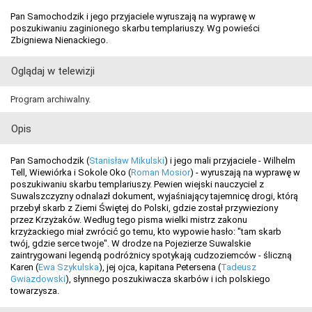
Pan Samochodzik i jego przyjaciele wyruszają na wyprawę w
poszukiwaniu zaginionego skarbu templariuszy. Wg powieści
Zbigniewa Nienackiego.
Oglądaj w telewizji
Program archiwalny.
Opis
Pan Samochodzik (
Stanisław Mikulski
) i jego mali przyjaciele - Wilhelm
Tell, Wiewiórka i Sokole Oko (
Roman Mosior
) - wyruszają na wyprawę w
poszukiwaniu skarbu templariuszy. Pewien wiejski nauczyciel z
Suwalszczyzny odnalazł dokument, wyjaśniający tajemnicę drogi, którą
przebył skarb z Ziemi Świętej do Polski, gdzie został przywieziony
przez Krzyżaków. Według tego pisma wielki mistrz zakonu
krzyżackiego miał zwrócić go temu, kto wypowie hasło: "tam skarb
twój, gdzie serce twoje". W drodze na Pojezierze Suwalskie
zaintrygowani legendą podróżnicy spotykają cudzoziemców - śliczną
Karen (
Ewa Szykulska
), jej ojca, kapitana Petersena (
Tadeusz
Gwiazdowski
), słynnego poszukiwacza skarbów i ich polskiego
towarzysza.