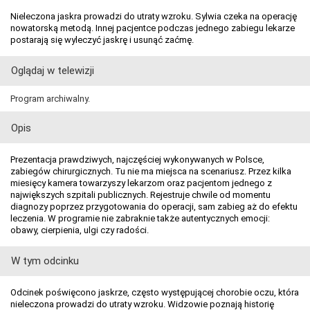
Nieleczona jaskra prowadzi do utraty wzroku. Sylwia czeka na operację
nowatorską metodą. Innej pacjentce podczas jednego zabiegu lekarze
postarają się wyleczyć jaskrę i usunąć zaćmę.
Oglądaj w telewizji
Program archiwalny.
Opis
Prezentacja prawdziwych, najczęściej wykonywanych w Polsce,
zabiegów chirurgicznych. Tu nie ma miejsca na scenariusz. Przez kilka
miesięcy kamera towarzyszy lekarzom oraz pacjentom jednego z
największych szpitali publicznych. Rejestruje chwile od momentu
diagnozy poprzez przygotowania do operacji, sam zabieg aż do efektu
leczenia. W programie nie zabraknie także autentycznych emocji:
obawy, cierpienia, ulgi czy radości.
W tym odcinku
Odcinek poświęcono jaskrze, często występującej chorobie oczu, która
nieleczona prowadzi do utraty wzroku. Widzowie poznają historię