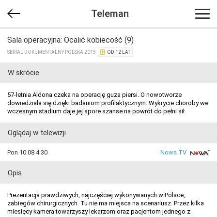
Teleman
Sala operacyjna: Ocalić kobiecość (9)
SERIAL DOKUMENTALNY POLSKA 2015
OD 12 LAT
W skrócie
57-letnia Aldona czeka na operację guza piersi. O nowotworze
dowiedziała się dzięki badaniom profilaktycznym. Wykrycie choroby we
wczesnym stadium daje jej spore szanse na powrót do pełni sił.
Oglądaj w telewizji
Pon 10.08 4:30
Nowa TV
Opis
Prezentacja prawdziwych, najczęściej wykonywanych w Polsce,
zabiegów chirurgicznych. Tu nie ma miejsca na scenariusz. Przez kilka
miesięcy kamera towarzyszy lekarzom oraz pacjentom jednego z