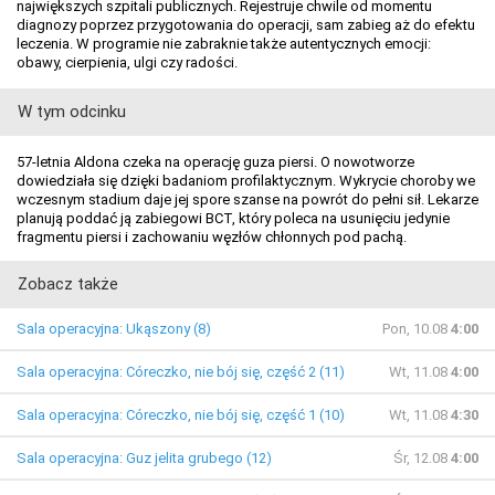
największych szpitali publicznych. Rejestruje chwile od momentu
diagnozy poprzez przygotowania do operacji, sam zabieg aż do efektu
leczenia. W programie nie zabraknie także autentycznych emocji:
obawy, cierpienia, ulgi czy radości.
W tym odcinku
57-letnia Aldona czeka na operację guza piersi. O nowotworze
dowiedziała się dzięki badaniom profilaktycznym. Wykrycie choroby we
wczesnym stadium daje jej spore szanse na powrót do pełni sił. Lekarze
planują poddać ją zabiegowi BCT, który poleca na usunięciu jedynie
fragmentu piersi i zachowaniu węzłów chłonnych pod pachą.
Zobacz także
Sala operacyjna: Ukąszony (8)
Pon, 10.08
4:00
Sala operacyjna: Córeczko, nie bój się, część 2 (11)
Wt, 11.08
4:00
Sala operacyjna: Córeczko, nie bój się, część 1 (10)
Wt, 11.08
4:30
Sala operacyjna: Guz jelita grubego (12)
Śr, 12.08
4:00