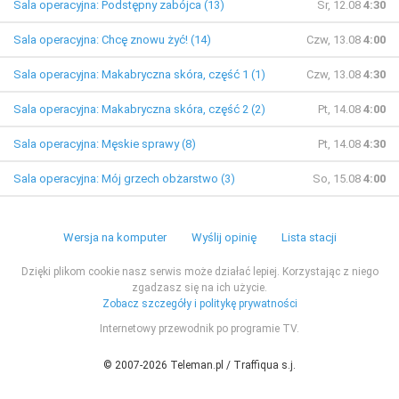
Sala operacyjna: Podstępny zabójca (13)
Śr, 12.08
4:30
Sala operacyjna: Chcę znowu żyć! (14)
Czw, 13.08
4:00
Sala operacyjna: Makabryczna skóra, część 1 (1)
Czw, 13.08
4:30
Sala operacyjna: Makabryczna skóra, część 2 (2)
Pt, 14.08
4:00
Sala operacyjna: Męskie sprawy (8)
Pt, 14.08
4:30
Sala operacyjna: Mój grzech obżarstwo (3)
So, 15.08
4:00
Wersja na komputer
Wyślij opinię
Lista stacji
Dzięki plikom cookie nasz serwis może działać lepiej. Korzystając z niego
zgadzasz się na ich użycie.
Zobacz szczegóły i politykę prywatności
Internetowy przewodnik po programie TV.
© 2007-2026 Teleman.pl / Traffiqua s.j.