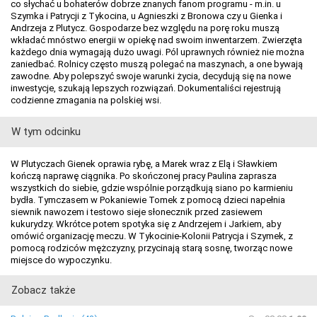
co słychać u bohaterów dobrze znanych fanom programu - m.in. u
Szymka i Patrycji z Tykocina, u Agnieszki z Bronowa czy u Gienka i
Andrzeja z Plutycz. Gospodarze bez względu na porę roku muszą
wkładać mnóstwo energii w opiekę nad swoim inwentarzem. Zwierzęta
każdego dnia wymagają dużo uwagi. Pól uprawnych również nie można
zaniedbać. Rolnicy często muszą polegać na maszynach, a one bywają
zawodne. Aby polepszyć swoje warunki życia, decydują się na nowe
inwestycje, szukają lepszych rozwiązań. Dokumentaliści rejestrują
codzienne zmagania na polskiej wsi.
W tym odcinku
W Plutyczach Gienek oprawia rybę, a Marek wraz z Elą i Sławkiem
kończą naprawę ciągnika. Po skończonej pracy Paulina zaprasza
wszystkich do siebie, gdzie wspólnie porządkują siano po karmieniu
bydła. Tymczasem w Pokaniewie Tomek z pomocą dzieci napełnia
siewnik nawozem i testowo sieje słonecznik przed zasiewem
kukurydzy. Wkrótce potem spotyka się z Andrzejem i Jarkiem, aby
omówić organizację meczu. W Tykocinie-Kolonii Patrycja i Szymek, z
pomocą rodziców mężczyzny, przycinają starą sosnę, tworząc nowe
miejsce do wypoczynku.
Zobacz także