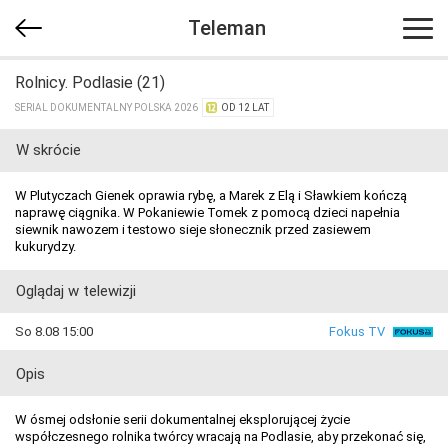
Teleman
Rolnicy. Podlasie (21)
SERIAL DOKUMENTALNY POLSKA 2026
OD 12 LAT
W skrócie
W Plutyczach Gienek oprawia rybę, a Marek z Elą i Sławkiem kończą
naprawę ciągnika. W Pokaniewie Tomek z pomocą dzieci napełnia
siewnik nawozem i testowo sieje słonecznik przed zasiewem
kukurydzy.
Oglądaj w telewizji
So 8.08 15:00
Fokus TV
Opis
W ósmej odsłonie serii dokumentalnej eksplorującej życie
współczesnego rolnika twórcy wracają na Podlasie, aby przekonać się,