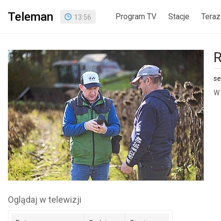
Teleman
Program TV
Stacje
Teraz
13
:
56
R
se
W 
Oglądaj w telewizji