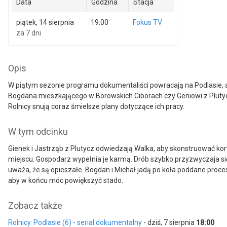
Data
Godzina
Stacja
piątek, 14 sierpnia
19:00
Fokus TV
za 7 dni
Opis
W piątym sezonie programu dokumentaliści powracają na Podlasie, ab
Bogdana mieszkającego w Borowskich Ciborach czy Geniowi z Plutycz i 
Rolnicy snują coraz śmielsze plany dotyczące ich pracy.
W tym odcinku
Gienek i Jastrząb z Plutycz odwiedzają Walka, aby skonstruować kory
miejscu. Gospodarz wypełnia je karmą. Drób szybko przyzwyczaja się
uważa, że są opieszałe. Bogdan i Michał jadą po koła poddane proc
aby w końcu móc powiększyć stado.
Zobacz także
Rolnicy. Podlasie (6) - serial dokumentalny
- dziś, 7 sierpnia
18:00