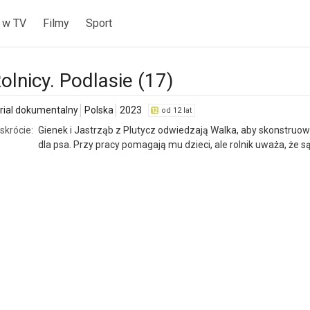
 w TV
Filmy
Sport
olnicy. Podlasie (17)
rial dokumentalny
Polska
2023
od 12 lat
skrócie:
Gienek i Jastrząb z Plutycz odwiedzają Walka, aby skonstruo
dla psa. Przy pracy pomagają mu dzieci, ale rolnik uważa, że s