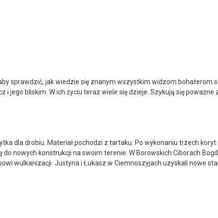
y sprawdzić, jak wiedzie się znanym wszystkim widzom bohaterom serii
jego bliskim. W ich życiu teraz wiele się dzieje. Szykują się poważne 
tka dla drobiu. Materiał pochodzi z tartaku. Po wykonaniu trzech koryt 
 do nowych konstrukcji na swoim terenie. W Borowskich Ciborach Bogdan
esowi wulkanizacji. Justyna i Łukasz w Ciemnoszyjach uzyskali nowe s