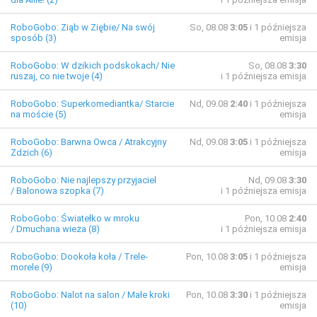
RoboGobo: Ziąb w Ziębie/ Na swój
So, 08.08
3:05
i 1 późniejsza
sposób (3)
emisja
RoboGobo: W dzikich podskokach/ Nie
So, 08.08
3:30
ruszaj, co nie twoje (4)
i 1 późniejsza emisja
RoboGobo: Superkomediantka/ Starcie
Nd, 09.08
2:40
i 1 późniejsza
na moście (5)
emisja
RoboGobo: Barwna Owca / Atrakcyjny
Nd, 09.08
3:05
i 1 późniejsza
Zdzich (6)
emisja
RoboGobo: Nie najlepszy przyjaciel
Nd, 09.08
3:30
/ Balonowa szopka (7)
i 1 późniejsza emisja
RoboGobo: Światełko w mroku
Pon, 10.08
2:40
/ Dmuchana wieża (8)
i 1 późniejsza emisja
RoboGobo: Dookoła koła / Trele-
Pon, 10.08
3:05
i 1 późniejsza
morele (9)
emisja
RoboGobo: Nalot na salon / Małe kroki
Pon, 10.08
3:30
i 1 późniejsza
(10)
emisja