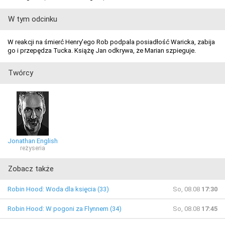
W tym odcinku
W reakcji na śmierć Henry'ego Rob podpala posiadłość Waricka, zabija
go i przepędza Tucka. Książę Jan odkrywa, że Marian szpieguje.
Twórcy
Jonathan English
reżyseria
Zobacz także
Robin Hood: Woda dla księcia (33)
So, 08.08
17:30
Robin Hood: W pogoni za Flynnem (34)
So, 08.08
17:45