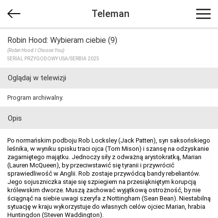
Teleman
Robin Hood: Wybieram ciebie (9)
(Robin Hood: I Choose You)
SERIAL PRZYGODOWY USA/​SERBIA 2025
Oglądaj w telewizji
Program archiwalny.
Opis
Po normańskim podboju Rob Locksley (Jack Patten), syn saksońskiego
leśnika, w wyniku spisku traci ojca (Tom Mison) i szansę na odzyskanie
zagarniętego majątku. Jednoczy siły z odważną arystokratką, Marian
(Lauren McQueen), by przeciwstawić się tyranii i przywrócić
sprawiedliwość w Anglii. Rob zostaje przywódcą bandy rebeliantów.
Jego sojuszniczka staje się szpiegiem na przesiąkniętym korupcją
królewskim dworze. Muszą zachować wyjątkową ostrożność, by nie
ściągnąć na siebie uwagi szeryfa z Nottingham (Sean Bean). Niestabilną
sytuację w kraju wykorzystuje do własnych celów ojciec Marian, hrabia
Huntingdon (Steven Waddington).