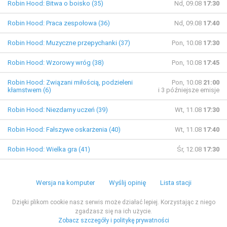
Robin Hood: Bitwa o boisko (35)
Nd, 09.08
17:30
Robin Hood: Praca zespołowa (36)
Nd, 09.08
17:40
Robin Hood: Muzyczne przepychanki (37)
Pon, 10.08
17:30
Robin Hood: Wzorowy wróg (38)
Pon, 10.08
17:45
Robin Hood: Związani miłością, podzieleni
Pon, 10.08
21:00
kłamstwem (6)
i 3 późniejsze emisje
Robin Hood: Niezdarny uczeń (39)
Wt, 11.08
17:30
Robin Hood: Fałszywe oskarżenia (40)
Wt, 11.08
17:40
Robin Hood: Wielka gra (41)
Śr, 12.08
17:30
Wersja na komputer
Wyślij opinię
Lista stacji
Dzięki plikom cookie nasz serwis może działać lepiej. Korzystając z niego
zgadzasz się na ich użycie.
Zobacz szczegóły i politykę prywatności