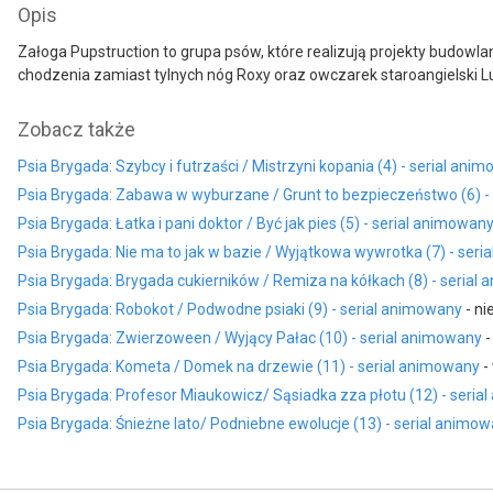
Opis
Załoga Pupstruction to grupa psów, które realizują projekty budowlan
chodzenia zamiast tylnych nóg Roxy oraz owczarek staroangielski Lun
Zobacz także
Psia Brygada: Szybcy i futrzaści / Mistrzyni kopania (4) - serial ani
Psia Brygada: Zabawa w wyburzane / Grunt to bezpieczeństwo (6) -
Psia Brygada: Łatka i pani doktor / Być jak pies (5) - serial animowan
Psia Brygada: Nie ma to jak w bazie / Wyjątkowa wywrotka (7) - ser
Psia Brygada: Brygada cukierników / Remiza na kółkach (8) - serial
Psia Brygada: Robokot / Podwodne psiaki (9) - serial animowany
- ni
Psia Brygada: Zwierzoween / Wyjący Pałac (10) - serial animowany
-
Psia Brygada: Kometa / Domek na drzewie (11) - serial animowany
-
Psia Brygada: Profesor Miaukowicz/ Sąsiadka zza płotu (12) - seria
Psia Brygada: Śnieżne lato/ Podniebne ewolucje (13) - serial animo