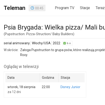
Teleman
Program TV
Stacje
Teraz
00
:
45
Psia Brygada: Wielka pizza/ Mali 
(Pupstruction: Pizza-Struction/ Baby Builders)
serial animowany
Włochy/USA
2022
b.o.
W skrócie:
Załoga Pupstruction to grupa psów, które realizują projek
Roxy.
Oglądaj w telewizji
Data
Godzina
Stacja
wtorek, 18 sierpnia
22:00
Disney Junior
za 12 dni