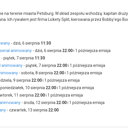
e na terenie miasta Petsburg. W skład zespołu wchodzą: kapitan drużyny
a. Ich rywalem jest firma Lickety Split, kierowana przez Bobby'ego Bo
mowany
- dziś, 6 sierpnia
11:30
 serial animowany
- dziś, 6 sierpnia
22:00
i 1 późniejsza emisja
y
- piątek, 7 sierpnia
11:30
ial animowany
- piątek, 7 sierpnia
22:00
i 1 późniejsza emisja
 animowany
- sobota, 8 sierpnia
22:00
i 1 późniejsza emisja
edziela, 9 sierpnia
22:00
i 1 późniejsza emisja
 poniedziałek, 10 sierpnia
22:00
i 1 późniejsza emisja
 wtorek, 11 sierpnia
22:00
i 1 późniejsza emisja
l animowany
- środa, 12 sierpnia
22:00
i 1 późniejsza emisja
wany
- czwartek, 13 sierpnia
22:00