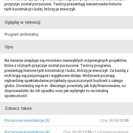
przyczyn został porzucone. Twórcy prezentują niesamowite historie
tych konstrukcji i ludzi, którzy je stworzyli.
Oglądaj w telewizji
Program archiwalny.
Opis
Na świecie znajduje się mnóstwo niezwykłych inżynieryjnych projektów,
które z różnych przyczyn został porzucone. Twórcy programu
prezentują historie tych konstrukcji i ludzi, którzy je stworzyli. Za każdą z
nich kryją się pasjonujące i wyjątkowe dzieje. Widzowie poznają
najbardziej spektakularne przykłady opuszczonych budowli z całego
globu. Dowiedzą się m.in. dlaczego powstały, jak były finansowane, co
doprowadziło do ich upadku oraz jak wpłynęło to na lokalną
społeczność.
Zobacz także
Porzucone konstrukcje (5)
Czw, 06.08
13:00
Porzucone konstrukcje (4)
Czw, 06.08
17:55
i 1 późniejsza emisja