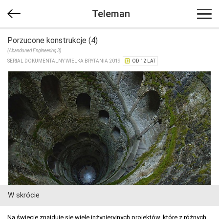
Teleman
Porzucone konstrukcje (4)
(Abandoned Engineering 3)
SERIAL DOKUMENTALNY WIELKA BRYTANIA 2019
OD 12 LAT
W skrócie
Na świecie znajduje się wiele inżynieryjnych projektów, które z różnych