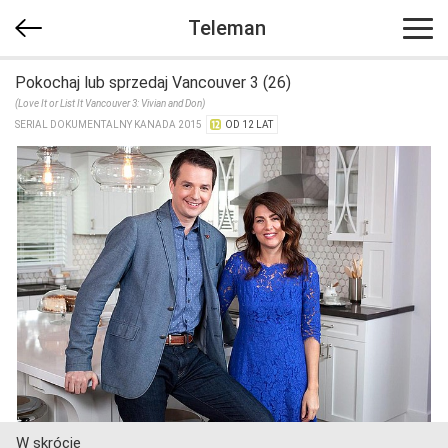
Teleman
Pokochaj lub sprzedaj Vancouver 3 (26)
(Love It or List It Vancouver 3: Vivian and Don)
SERIAL DOKUMENTALNY KANADA 2015
OD 12 LAT
W skrócie