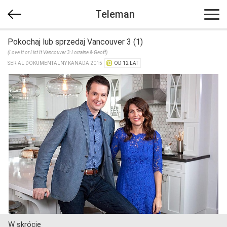
Teleman
Pokochaj lub sprzedaj Vancouver 3 (1)
(Love It or List It Vancouver 3: Lorraine & Geoff)
SERIAL DOKUMENTALNY KANADA 2015
OD 12 LAT
W skrócie