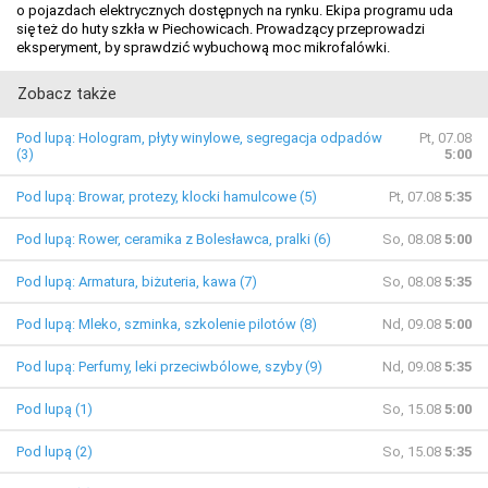
o pojazdach elektrycznych dostępnych na rynku. Ekipa programu uda
się też do huty szkła w Piechowicach. Prowadzący przeprowadzi
eksperyment, by sprawdzić wybuchową moc mikrofalówki.
Zobacz także
Pod lupą: Hologram, płyty winylowe, segregacja odpadów
Pt, 07.08
(3)
5:00
Pod lupą: Browar, protezy, klocki hamulcowe (5)
Pt, 07.08
5:35
Pod lupą: Rower, ceramika z Bolesławca, pralki (6)
So, 08.08
5:00
Pod lupą: Armatura, biżuteria, kawa (7)
So, 08.08
5:35
Pod lupą: Mleko, szminka, szkolenie pilotów (8)
Nd, 09.08
5:00
Pod lupą: Perfumy, leki przeciwbólowe, szyby (9)
Nd, 09.08
5:35
Pod lupą (1)
So, 15.08
5:00
Pod lupą (2)
So, 15.08
5:35