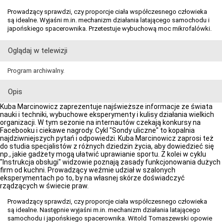
Prowadzący sprawdzi, czy proporcje ciała współczesnego człowieka
są idealne. Wyjaśni m.in. mechanizm działania latającego samochodu i
japońskiego spacerownika. Przetestuje wybuchową moc mikrofalówki.
Oglądaj w telewizji
Program archiwalny.
Opis
Kuba Marcinowicz zaprezentuje najświeższe informacje ze świata
nauki i techniki, wybuchowe eksperymenty i kulisy działania wielkich
organizacji. W tym sezonie na internautów czekają konkursy na
Facebooku i ciekawe nagrody. Cykl "Sondy uliczne" to kopalnia
najdziwniejszych pytań i odpowiedzi. Kuba Marcinowicz zaprosi też
do studia specjalistów z różnych dziedzin życia, aby dowiedzieć się
np., jakie gadżety mogą ułatwić uprawianie sportu. Z kolei w cyklu
"Instrukcja obsługi" widzowie poznają zasady funkcjonowania dużych
firm od kuchni. Prowadzący weźmie udział w szalonych
eksperymentach po to, by na własnej skórze doświadczyć
rządzących w świecie praw.
Prowadzący sprawdzi, czy proporcje ciała współczesnego człowieka
są idealne. Następnie wyjaśni m.in. mechanizm działania latającego
samochodu i japońskiego spacerownika. Witold Tomaszewski opowie