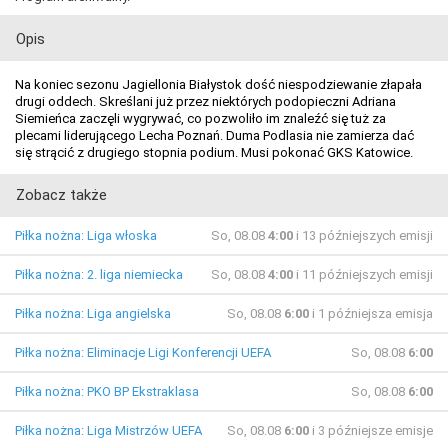
Opis
Na koniec sezonu Jagiellonia Białystok dość niespodziewanie złapała
drugi oddech. Skreślani już przez niektórych podopieczni Adriana
Siemieńca zaczęli wygrywać, co pozwoliło im znaleźć się tuż za
plecami liderującego Lecha Poznań. Duma Podlasia nie zamierza dać
się strącić z drugiego stopnia podium. Musi pokonać GKS Katowice.
Zobacz także
Piłka nożna: Liga włoska
So, 08.08
4:00
i 13 późniejszych emisji
Piłka nożna: 2. liga niemiecka
So, 08.08
4:00
i 11 późniejszych emisji
Piłka nożna: Liga angielska
So, 08.08
6:00
i 1 późniejsza emisja
Piłka nożna: Eliminacje Ligi Konferencji UEFA
So, 08.08
6:00
Piłka nożna: PKO BP Ekstraklasa
So, 08.08
6:00
Piłka nożna: Liga Mistrzów UEFA
So, 08.08
6:00
i 3 późniejsze emisje