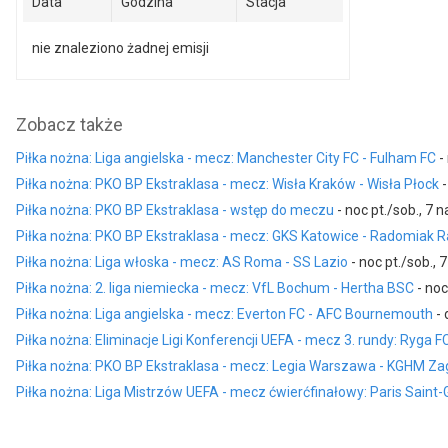
Data
Godzina
Stacja
nie znaleziono żadnej emisji
Zobacz także
Piłka nożna: Liga angielska - mecz: Manchester City FC - Fulham FC
- 
Piłka nożna: PKO BP Ekstraklasa - mecz: Wisła Kraków - Wisła Płock
-
Piłka nożna: PKO BP Ekstraklasa - wstęp do meczu
- noc pt./sob., 7 n
Piłka nożna: PKO BP Ekstraklasa - mecz: GKS Katowice - Radomiak
Piłka nożna: Liga włoska - mecz: AS Roma - SS Lazio
- noc pt./sob., 
Piłka nożna: 2. liga niemiecka - mecz: VfL Bochum - Hertha BSC
- noc
Piłka nożna: Liga angielska - mecz: Everton FC - AFC Bournemouth
- 
Piłka nożna: Eliminacje Ligi Konferencji UEFA - mecz 3. rundy: Ryga F
Piłka nożna: PKO BP Ekstraklasa - mecz: Legia Warszawa - KGHM Zag
Piłka nożna: Liga Mistrzów UEFA - mecz ćwierćfinałowy: Paris Saint-