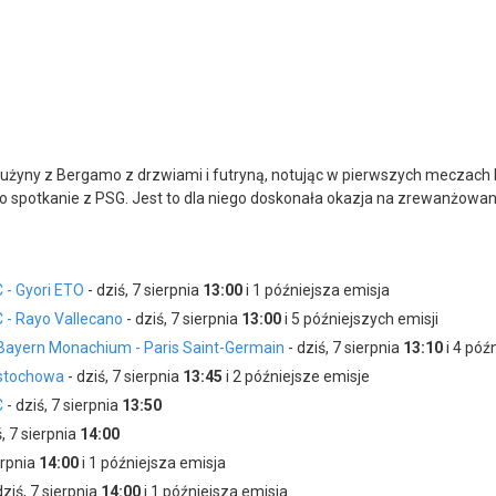
drużyny z Bergamo z drzwiami i futryną, notując w pierwszych meczach 
go spotkanie z PSG. Jest to dla niego doskonała okazja na zrewanżowa
C - Gyori ETO
- dziś, 7 sierpnia
13:00
i 1 późniejsza emisja
C - Rayo Vallecano
- dziś, 7 sierpnia
13:00
i 5 późniejszych emisji
 Bayern Monachium - Paris Saint-Germain
- dziś, 7 sierpnia
13:10
i 4 póź
ęstochowa
- dziś, 7 sierpnia
13:45
i 2 późniejsze emisje
C
- dziś, 7 sierpnia
13:50
ś, 7 sierpnia
14:00
erpnia
14:00
i 1 późniejsza emisja
dziś, 7 sierpnia
14:00
i 1 późniejsza emisja