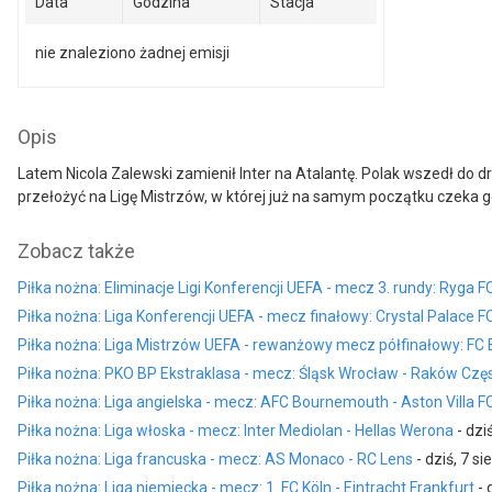
Data
Godzina
Stacja
nie znaleziono żadnej emisji
Opis
Latem Nicola Zalewski zamienił Inter na Atalantę. Polak wszedł do 
przełożyć na Ligę Mistrzów, w której już na samym początku czeka 
Zobacz także
Piłka nożna: Eliminacje Ligi Konferencji UEFA - mecz 3. rundy: Ryga F
Piłka nożna: Liga Konferencji UEFA - mecz finałowy: Crystal Palace F
Piłka nożna: Liga Mistrzów UEFA - rewanżowy mecz półfinałowy: FC
Piłka nożna: PKO BP Ekstraklasa - mecz: Śląsk Wrocław - Raków Cz
Piłka nożna: Liga angielska - mecz: AFC Bournemouth - Aston Villa F
Piłka nożna: Liga włoska - mecz: Inter Mediolan - Hellas Werona
- dzi
Piłka nożna: Liga francuska - mecz: AS Monaco - RC Lens
- dziś, 7 si
Piłka nożna: Liga niemiecka - mecz: 1. FC Köln - Eintracht Frankfurt
- 