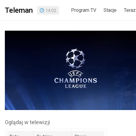
Teleman
Program TV
Stacje
Teraz
14
:
02
Oglądaj w telewizji