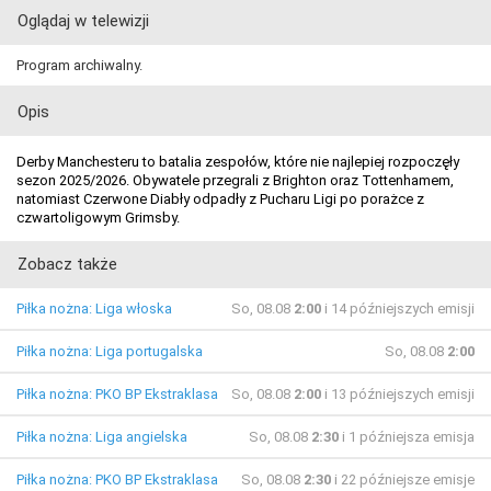
Oglądaj w telewizji
Program archiwalny.
Opis
Derby Manchesteru to batalia zespołów, które nie najlepiej rozpoczęły
sezon 2025/2026. Obywatele przegrali z Brighton oraz Tottenhamem,
natomiast Czerwone Diabły odpadły z Pucharu Ligi po porażce z
czwartoligowym Grimsby.
Zobacz także
Piłka nożna: Liga włoska
So, 08.08
2:00
i 14 późniejszych emisji
Piłka nożna: Liga portugalska
So, 08.08
2:00
Piłka nożna: PKO BP Ekstraklasa
So, 08.08
2:00
i 13 późniejszych emisji
Piłka nożna: Liga angielska
So, 08.08
2:30
i 1 późniejsza emisja
Piłka nożna: PKO BP Ekstraklasa
So, 08.08
2:30
i 22 późniejsze emisje