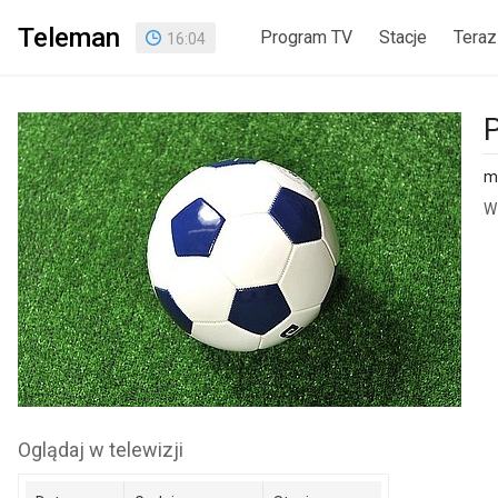
Teleman
Program TV
Stacje
Teraz
16
:
04
P
me
W 
Oglądaj w telewizji