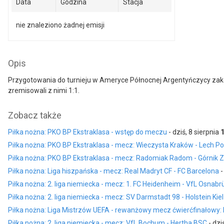
Data
Godzina
Stacja
nie znaleziono żadnej emisji
Opis
Przygotowania do turnieju w Ameryce Północnej Argentyńczycy zakoń
zremisowali z nimi 1:1.
Zobacz także
Piłka nożna: PKO BP Ekstraklasa - wstęp do meczu
- dziś, 8 sierpnia
Piłka nożna: PKO BP Ekstraklasa - mecz: Wieczysta Kraków - Lech P
Piłka nożna: PKO BP Ekstraklasa - mecz: Radomiak Radom - Górnik 
Piłka nożna: Liga hiszpańska - mecz: Real Madryt CF - FC Barcelona
-
Piłka nożna: 2. liga niemiecka - mecz: 1. FC Heidenheim - VfL Osnabr
Piłka nożna: 2. liga niemiecka - mecz: SV Darmstadt 98 - Holstein Kiel
Piłka nożna: Liga Mistrzów UEFA - rewanżowy mecz ćwierćfinałowy:
Piłka nożna: 2. liga niemiecka - mecz: VfL Bochum - Hertha BSC
- dzi