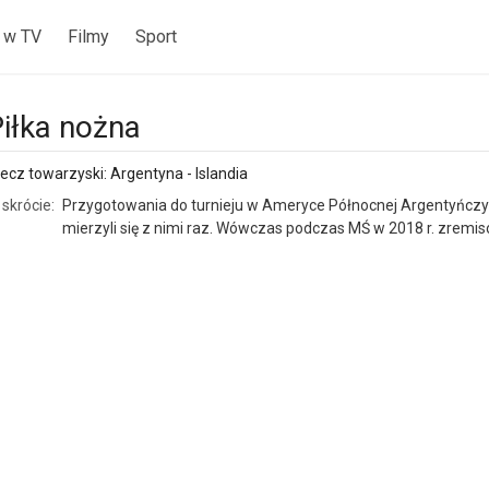
 w TV
Filmy
Sport
iłka nożna
cz towarzyski: Argentyna - Islandia
skrócie:
Przygotowania do turnieju w Ameryce Północnej Argentyńczyc
mierzyli się z nimi raz. Wówczas podczas MŚ w 2018 r. zremiso