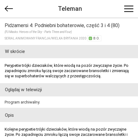
Teleman
Pidżamersi 4: Podniebni bohaterowie, część 3 i 4 (80)
(PJ Masks: Heroes of the Sky - Parts Three and Four)
SERIAL ANIMOWANY FRANCJA/​WIELKA BRYTANIA 2020
B.O.
W skrócie
Perypetie trójki dzieciaków, które wiodą na pozór zwyczajne życie. Po
zapadnięciu zmroku łączą swoje zaczarowane bransoletki i zmieniają
się w superbohaterów walczących z przestępczością.
Oglądaj w telewizji
Program archiwalny.
Opis
Kolejne perypetie trójki dzieciaków, które wiodą na pozór zwyczajne
życie. Po zapadnięciu zmroku łączą swoje zaczarowane bransoletki i