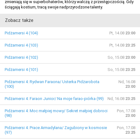
zmieniają się w superbohaterów, którzy walczą z przestępczością. Gdy
ściągają kostium, tracą swoje nadprzyrodzone talenty.
Zobacz także
Pidżamersi 4 (104)
Pt, 14.08
23:00
Pidżamersi 4 (103)
Pt, 14.08
23:25
Pidżamersi 4 (102)
So, 15.08
23:00
Pidżamersi 4 (101)
So, 15.08
23:25
Pidżamersi 4: Rydwan Faraona/ Usterka Pidżarobota
Nd, 16.08
(100)
23:00
Pidżamersi 4: Faraon Junior/ Na moje farao-piórka (99)
Nd, 16.08
23:25
Pidżamersi 4: Moc małpiej mowy/ Sekret małpiej dobroci
Pon, 17.08
(98)
23:00
Pidżamersi 4: Prace Armadylana/ Zagubiony w kosmosie
Pon, 17.08
(97)
23:25