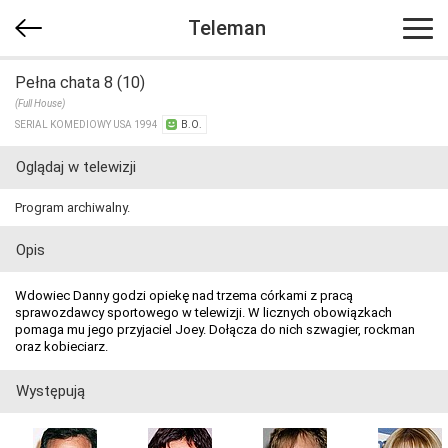
Teleman
Pełna chata 8 (10)
(Full House)
SERIAL KOMEDIOWY USA 1994
B.O.
Oglądaj w telewizji
Program archiwalny.
Opis
Wdowiec Danny godzi opiekę nad trzema córkami z pracą
sprawozdawcy sportowego w telewizji. W licznych obowiązkach
pomaga mu jego przyjaciel Joey. Dołącza do nich szwagier, rockman
oraz kobieciarz.
Występują