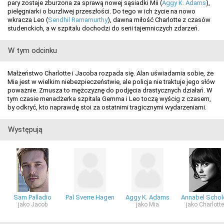
pary zostaje zburzona za sprawą nowej sąsiadki Mii (
Aggy K. Adams
),
pielęgniarki o burzliwej przeszłości. Do tego w ich życie na nowo
wkracza Leo (
Sendhil Ramamurthy
), dawna miłość Charlotte z czasów
studenckich, a w szpitalu dochodzi do serii tajemniczych zdarzeń.
W tym odcinku
Małżeństwo Charlotte i Jacoba rozpada się. Alan uświadamia sobie, że
Mia jest w wielkim niebezpieczeństwie, ale policja nie traktuje jego słów
poważnie. Zmusza to mężczyznę do podjęcia drastycznych działań. W
tym czasie menadżerka szpitala Gemma i Leo toczą wyścig z czasem,
by odkryć, kto naprawdę stoi za ostatnimi tragicznymi wydarzeniami.
Występują
Sam Palladio
Pal Sverre Hagen
Aggy K. Adams
Annabel Schol
jako Jacob
jako Mia
jako Charlotte