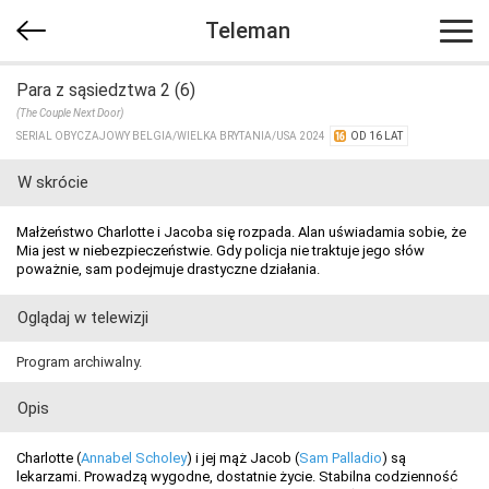
Teleman
Para z sąsiedztwa 2 (6)
(The Couple Next Door)
SERIAL OBYCZAJOWY BELGIA/​WIELKA BRYTANIA/​USA 2024
OD 16 LAT
W skrócie
Małżeństwo Charlotte i Jacoba się rozpada. Alan uświadamia sobie, że
Mia jest w niebezpieczeństwie. Gdy policja nie traktuje jego słów
poważnie, sam podejmuje drastyczne działania.
Oglądaj w telewizji
Program archiwalny.
Opis
Charlotte (
Annabel Scholey
) i jej mąż Jacob (
Sam Palladio
) są
lekarzami. Prowadzą wygodne, dostatnie życie. Stabilna codzienność