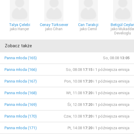
Talya Çelebi
Cenay Türksever
Can Tarakçi
Betigül Ceyla
jako Hançer
jako Cihan
jako Cemil
jako Mukadde
Develioglu
Zobacz także
Panna młoda (165)
So, 08.08
13:05
Panna młoda (166)
So, 08.08
17:15
i 1 późniejsza emisja
Panna młoda (167)
Pon, 10.08
17:20
i 1 późniejsza emisja
Panna młoda (168)
Wt, 11.08
17:20
i 1 późniejsza emisja
Panna młoda (169)
Śr, 12.08
17:20
i 1 późniejsza emisja
Panna młoda (170)
Czw, 13.08
17:20
i 1 późniejsza emisja
Panna młoda (171)
Pt, 14.08
17:20
i 1 późniejsza emisja