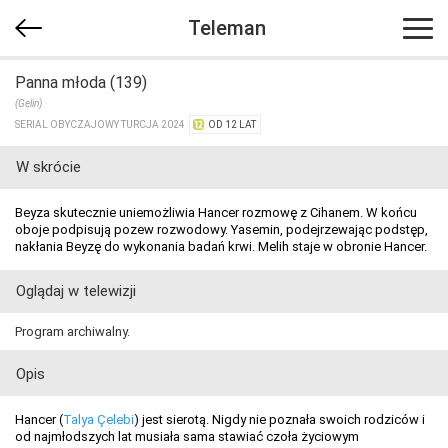
Teleman
Panna młoda (139)
(Gelin)
SERIAL OBYCZAJOWY TURCJA 2024
OD 12 LAT
W skrócie
Beyza skutecznie uniemożliwia Hancer rozmowę z Cihanem. W końcu
oboje podpisują pozew rozwodowy. Yasemin, podejrzewając podstęp,
nakłania Beyzę do wykonania badań krwi. Melih staje w obronie Hancer.
Oglądaj w telewizji
Program archiwalny.
Opis
Hancer (
Talya Çelebi
) jest sierotą. Nigdy nie poznała swoich rodziców i
od najmłodszych lat musiała sama stawiać czoła życiowym