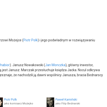
rzowi Możejce (
Piotr Polk
) i jego podwładnym w rozwiązywaniu
habior
). Janusz Nowakowski (
Jan Monczka
), główny inwestor,
ą jest Janusz. Marczak przesłuchuje księdza Jacka. Nocul odkrywa
 zeznaje, że nachodzili ją dawni wspólnicy Janusza, bracia Bednarscy
Piotr Polk
Paweł Kamiński
jako komisarz Możejko
jako Filip Bednarski