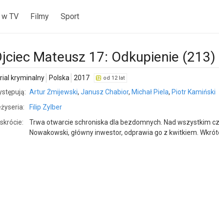
 w TV
Filmy
Sport
jciec Mateusz 17: Odkupienie (213)
rial kryminalny
Polska
2017
od 12 lat
stępują:
Artur Żmijewski
,
Janusz Chabior
,
Michał Piela
,
Piotr Kamiński
żyseria:
Filip Zylber
skrócie:
Trwa otwarcie schroniska dla bezdomnych. Nad wszystkim czu
Nowakowski, główny inwestor, odprawia go z kwitkiem. Wkró