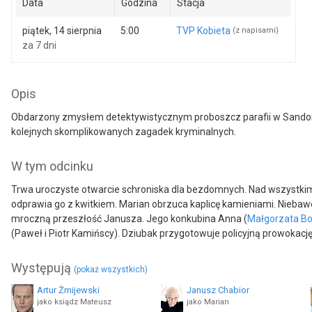
Data
Godzina
Stacja
piątek, 14 sierpnia
5:00
TVP Kobieta
(z napisami)
za 7 dni
Opis
Obdarzony zmysłem detektywistycznym proboszcz parafii w Sando
kolejnych skomplikowanych zagadek kryminalnych.
W tym odcinku
Trwa uroczyste otwarcie schroniska dla bezdomnych. Nad wszystkim 
odprawia go z kwitkiem. Marian obrzuca kaplicę kamieniami. Niebaw
mroczną przeszłość Janusza. Jego konkubina Anna (
Małgorzata B
(Paweł i Piotr Kamińscy). Dziubak przygotowuje policyjną prowokac
Występują
(pokaż wszystkich)
Artur Żmijewski
Janusz Chabior
jako ksiądz Mateusz
jako Marian