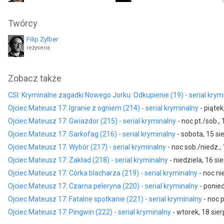
Kinga Preis
Małgorzata Bogdańska
Twórcy
jako gospodyni Natalia
jako Anna Cietrzew
Filip Zylber
Jędrzej Taranek
Wojciech Sanejko
reżyseria
jako policjant Paruzel
jako jubiler
Aleksandra Górska
Emilia Ziemnicka
Zobacz także
jako babcia Lucyna
jako kelnerka
CSI: Kryminalne zagadki Nowego Jorku: Odkupienie (19) - serial krym
Katarzyna Burakowska
Witold Bałusz
Ojciec Mateusz 17: Igranie z ogniem (214) - serial kryminalny
- piątek
jako Emilka
jako policjant Witek
Ojciec Mateusz 17: Gwiazdor (215) - serial kryminalny
- noc pt./sob.,
Piotr Miazga
Marcin Gosz
Ojciec Mateusz 17: Sarkofag (216) - serial kryminalny
- sobota, 15 si
Ojciec Mateusz 17: Wybór (217) - serial kryminalny
- noc sob./niedz.,
Sławomir Holland
Maciej Urzyczyn
Ojciec Mateusz 17: Zakład (218) - serial kryminalny
- niedziela, 16 si
Ojciec Mateusz 17: Córka blacharza (219) - serial kryminalny
- noc ni
Ojciec Mateusz 17: Czarna peleryna (220) - serial kryminalny
- ponied
Ojciec Mateusz 17: Fatalne spotkanie (221) - serial kryminalny
- noc p
Ojciec Mateusz 17: Pingwin (222) - serial kryminalny
- wtorek, 18 sie