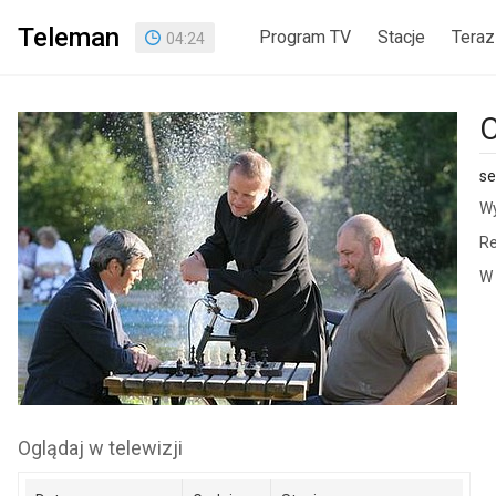
Teleman
Program TV
Stacje
Teraz
04
:
24
O
se
Wy
Re
W 
Oglądaj w telewizji