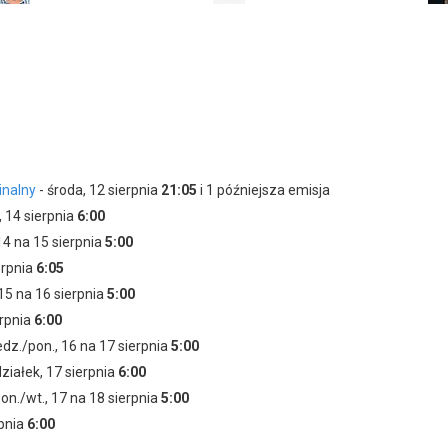
Artur Pontek
Jakub Wróblewski
jako policjant Marczak
jako Marek Cietrzew
Sławomir Orzechowski
Józef Reguła
jako biskup
jako pijaczek
Ewa Konstancja Bułhak
Kinga Łukasik-Glód
jako Barbara Halina Nocul
jako kelnerka
inalny
- środa, 12 sierpnia
21:05
i 1 późniejsza emisja
Edyta Olszówka
Robert Krajewski
, 14 sierpnia
6:00
jako aspirant Ewa Kobylicka
 14 na 15 sierpnia
5:00
Agata Załęcka
Łukasz Makuch
erpnia
6:05
 15 na 16 sierpnia
5:00
Agnieszka Pastuszko-
Bartłomiej Firlet
erpnia
6:00
Mrozowska
edz./pon., 16 na 17 sierpnia
5:00
ziałek, 17 sierpnia
6:00
on./wt., 17 na 18 sierpnia
5:00
rpnia
6:00