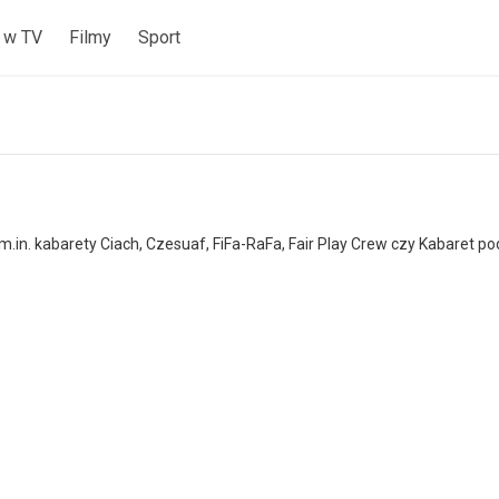
 w TV
Filmy
Sport
.in. kabarety Ciach, Czesuaf, FiFa-RaFa, Fair Play Crew czy Kabaret 