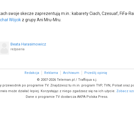
ach swoje skecze zaprezentują m.in.: kabarety Ciach, Czesuaf, FiFa-R
chał Wójcik
z grupy Ani Mru-Mru.
Beata Harasimowicz
reżyseria
Redakcja
Reklama
Archiwum
Prześlij opinię
© 2007-2026 Teleman.pl / Traffiqua s.j.
y przewodnik po programie TV. Znajdziesz tu m.in. program TVP, TVN, Polsat oraz po
rwis może działać lepiej. Korzystając z niego zgadzasz się na ich użycie.
Zobacz szc
Dane o programie TV dostarcza AKPA Polska Press.