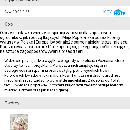
Oglądaj w telewizji
Czw 20.08 2:25
HGTV
Opis
Olbrzymia dawka wiedzy i inspiracji zarówno dla zapalonych
ogrodników, jak i początkujących. Maja Popielarska po raz kolejny
wyruszy w Polskę i Europę, by odnaleźć same najpiękniejsze miejsca.
Porozmawia z osobami, które zajmują się pielęgnacją roślin i znają się
na sztuce zagospodarowywania przestrzeni.
Widzowie poznają dwa wyjątkowe ogrody w okolicach Poznania, które
stworzył ten sam projektant. Pierwszy z nich znajduje się przy
szeregowcu i przypomina preriową łąkę, pełną wysokich traw i
kolorowych kwiatków, juk i mikołajków. Tymczasem drugi ogród jest
nieco większy i urządzono go w stylu angielskim. Założono go 15 lat
temu i wymaga poprawek. Architekt krajobrazu zademonstruje metody
mierzenia drzew oraz jak badać glebę.
Twórcy