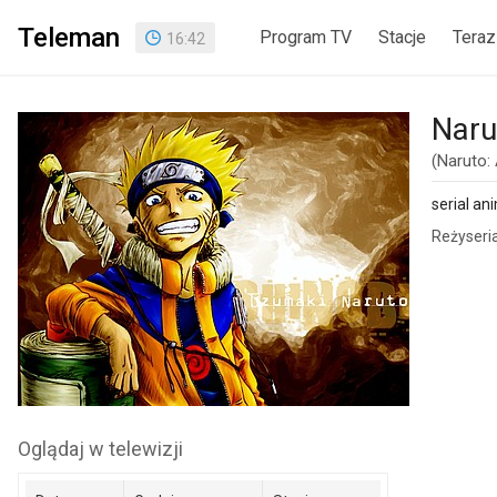
Teleman
Program TV
Stacje
Teraz
16
:
42
Naru
(Naruto: 
serial an
Reżyseria
Oglądaj w telewizji