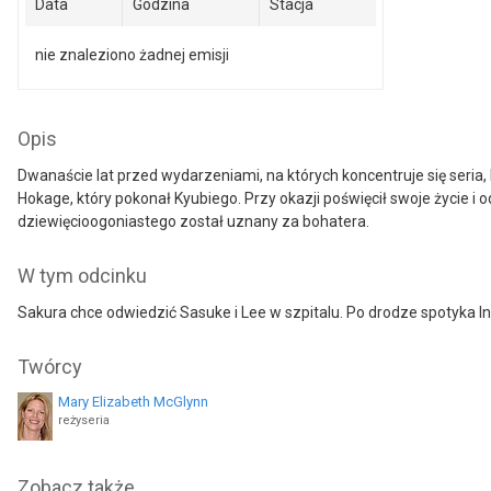
Data
Godzina
Stacja
nie znaleziono żadnej emisji
Opis
Dwanaście lat przed wydarzeniami, na których koncentruje się seri
Hokage, który pokonał Kyubiego. Przy okazji poświęcił swoje życi
dziewięcioogoniastego został uznany za bohatera.
W tym odcinku
Sakura chce odwiedzić Sasuke i Lee w szpitalu. Po drodze spotyka Ino.
Twórcy
Mary Elizabeth McGlynn
reżyseria
Zobacz także