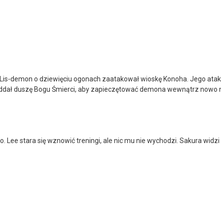
a, Lis-demon o dziewięciu ogonach zaatakował wioskę Konoha. Jego ata
e i oddał duszę Bogu Śmierci, aby zapieczętować demona wewnątrz now
 Lee stara się wznowić treningi, ale nic mu nie wychodzi. Sakura widzi t