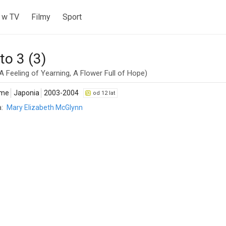
 w TV
Filmy
Sport
to 3 (3)
A Feeling of Yearning, A Flower Full of Hope)
ime
Japonia
2003-2004
od 12 lat
:
Mary Elizabeth McGlynn