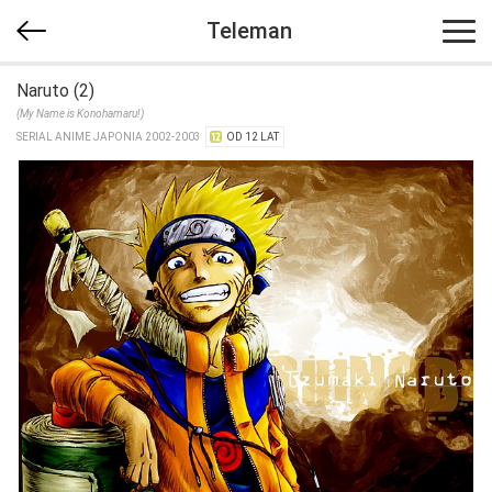
Teleman
Naruto (2)
(My Name is Konohamaru!)
SERIAL ANIME JAPONIA 2002-2003
OD 12 LAT