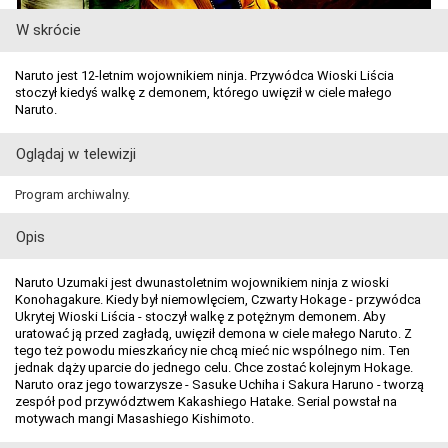
W skrócie
Naruto jest 12-letnim wojownikiem ninja. Przywódca Wioski Liścia
stoczył kiedyś walkę z demonem, którego uwięził w ciele małego
Naruto.
Oglądaj w telewizji
Program archiwalny.
Opis
Naruto Uzumaki jest dwunastoletnim wojownikiem ninja z wioski
Konohagakure. Kiedy był niemowlęciem, Czwarty Hokage - przywódca
Ukrytej Wioski Liścia - stoczył walkę z potężnym demonem. Aby
uratować ją przed zagładą, uwięził demona w ciele małego Naruto. Z
tego też powodu mieszkańcy nie chcą mieć nic wspólnego nim. Ten
jednak dąży uparcie do jednego celu. Chce zostać kolejnym Hokage.
Naruto oraz jego towarzysze - Sasuke Uchiha i Sakura Haruno - tworzą
zespół pod przywództwem Kakashiego Hatake. Serial powstał na
motywach mangi Masashiego Kishimoto.