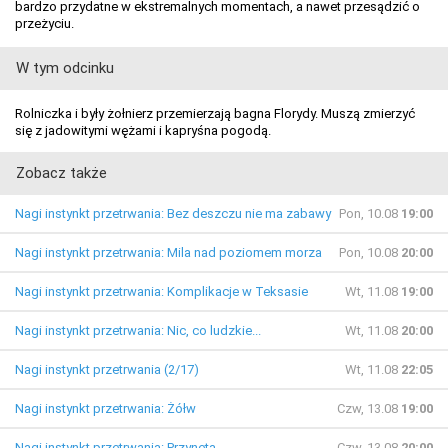
bardzo przydatne w ekstremalnych momentach, a nawet przesądzić o
przeżyciu.
W tym odcinku
Rolniczka i były żołnierz przemierzają bagna Florydy. Muszą zmierzyć
się z jadowitymi wężami i kapryśna pogodą.
Zobacz także
Nagi instynkt przetrwania: Bez deszczu nie ma zabawy
Pon, 10.08
19:00
Nagi instynkt przetrwania: Mila nad poziomem morza
Pon, 10.08
20:00
Nagi instynkt przetrwania: Komplikacje w Teksasie
Wt, 11.08
19:00
Nagi instynkt przetrwania: Nic, co ludzkie...
Wt, 11.08
20:00
Nagi instynkt przetrwania (2/17)
Wt, 11.08
22:05
Nagi instynkt przetrwania: Żółw
Czw, 13.08
19:00
Nagi instynkt przetrwania: Przynęta
Czw, 13.08
20:00