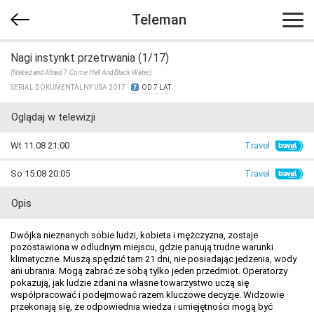
Teleman
Nagi instynkt przetrwania (1/17)
(Naked and Afraid 7: Come Hell And Black Water)
SERIAL DOKUMENTALNY USA 2017
OD 7 LAT
Oglądaj w telewizji
Wt 11.08 21:00
Travel
So 15.08 20:05
Travel
Opis
Dwójka nieznanych sobie ludzi, kobieta i mężczyzna, zostaje
pozostawiona w odludnym miejscu, gdzie panują trudne warunki
klimatyczne. Muszą spędzić tam 21 dni, nie posiadając jedzenia, wody
ani ubrania. Mogą zabrać ze sobą tylko jeden przedmiot. Operatorzy
pokazują, jak ludzie zdani na własne towarzystwo uczą się
współpracować i podejmować razem kluczowe decyzje. Widzowie
przekonają się, że odpowiednia wiedza i umiejętności mogą być