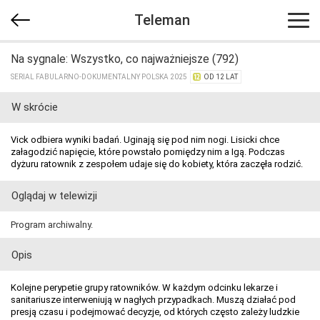
Teleman
Na sygnale: Wszystko, co najważniejsze (792)
SERIAL FABULARNO-DOKUMENTALNY POLSKA 2025
OD 12 LAT
W skrócie
Vick odbiera wyniki badań. Uginają się pod nim nogi. Lisicki chce
załagodzić napięcie, które powstało pomiędzy nim a Igą. Podczas
dyżuru ratownik z zespołem udaje się do kobiety, która zaczęła rodzić.
Oglądaj w telewizji
Program archiwalny.
Opis
Kolejne perypetie grupy ratowników. W każdym odcinku lekarze i
sanitariusze interweniują w nagłych przypadkach. Muszą działać pod
presją czasu i podejmować decyzje, od których często zależy ludzkie