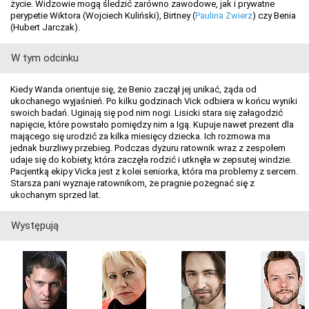
życie. Widzowie mogą śledzić zarówno zawodowe, jak i prywatne
perypetie Wiktora (Wojciech Kuliński), Birtney (
Paulina Zwierz
) czy Benia
(Hubert Jarczak).
W tym odcinku
Kiedy Wanda orientuje się, że Benio zaczął jej unikać, żąda od
ukochanego wyjaśnień. Po kilku godzinach Vick odbiera w końcu wyniki
swoich badań. Uginają się pod nim nogi. Lisicki stara się załagodzić
napięcie, które powstało pomiędzy nim a Igą. Kupuje nawet prezent dla
mającego się urodzić za kilka miesięcy dziecka. Ich rozmowa ma
jednak burzliwy przebieg. Podczas dyżuru ratownik wraz z zespołem
udaje się do kobiety, która zaczęła rodzić i utknęła w zepsutej windzie.
Pacjentką ekipy Vicka jest z kolei seniorka, która ma problemy z sercem.
Starsza pani wyznaje ratownikom, że pragnie pożegnać się z
ukochanym sprzed lat.
Występują