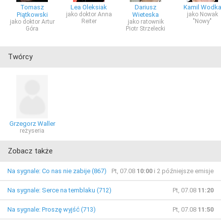
Tomasz
Lea Oleksiak
Dariusz
Kamil Wodk
Piątkowski
jako doktor Anna
Wieteska
jako Nowak
Reiter
"Nowy"
jako doktor Artur
jako ratownik
Góra
Piotr Strzelecki
Twórcy
Grzegorz Waller
reżyseria
Zobacz także
Na sygnale: Co nas nie zabije (867)
Pt, 07.08
10:00
i 2 późniejsze emisje
Na sygnale: Serce na temblaku (712)
Pt, 07.08
11:20
Na sygnale: Proszę wyjść (713)
Pt, 07.08
11:50