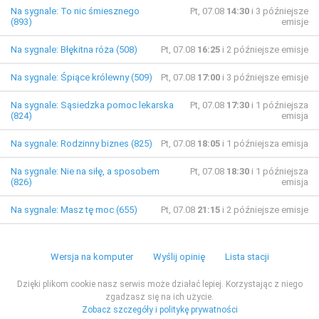
Na sygnale: To nic śmiesznego
Pt, 07.08
14:30
i 3 późniejsze
(893)
emisje
Na sygnale: Błękitna róża (508)
Pt, 07.08
16:25
i 2 późniejsze emisje
Na sygnale: Śpiące królewny (509)
Pt, 07.08
17:00
i 3 późniejsze emisje
Na sygnale: Sąsiedzka pomoc lekarska
Pt, 07.08
17:30
i 1 późniejsza
(824)
emisja
Na sygnale: Rodzinny biznes (825)
Pt, 07.08
18:05
i 1 późniejsza emisja
Na sygnale: Nie na siłę, a sposobem
Pt, 07.08
18:30
i 1 późniejsza
(826)
emisja
Na sygnale: Masz tę moc (655)
Pt, 07.08
21:15
i 2 późniejsze emisje
Wersja na komputer
Wyślij opinię
Lista stacji
Dzięki plikom cookie nasz serwis może działać lepiej. Korzystając z niego
zgadzasz się na ich użycie.
Zobacz szczegóły i politykę prywatności