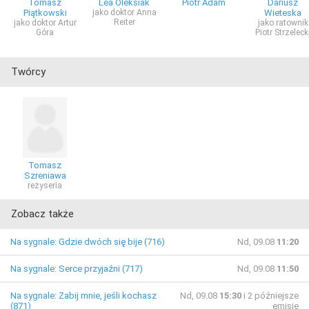
Tomasz
Lea Oleksiak
Piotr Adam
Dariusz
Piątkowski
jako doktor Anna
Wieteska
Reiter
jako doktor Artur
jako ratownik
Góra
Piotr Strzeleck
Twórcy
Tomasz
Szreniawa
reżyseria
Zobacz także
Na sygnale: Gdzie dwóch się bije (716)
Nd, 09.08
11:20
Na sygnale: Serce przyjaźni (717)
Nd, 09.08
11:50
Na sygnale: Zabij mnie, jeśli kochasz
Nd, 09.08
15:30
i 2 późniejsze
(871)
emisje