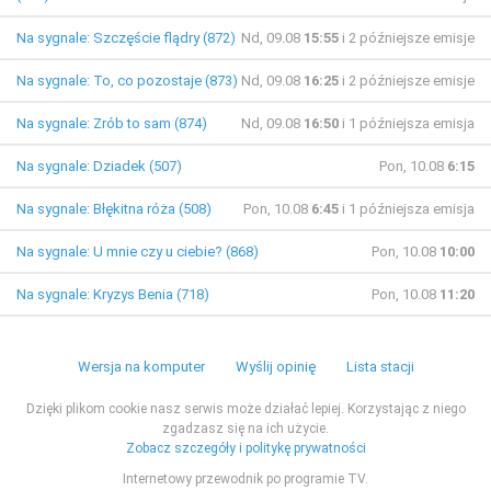
Na sygnale: Szczęście flądry (872)
Nd, 09.08
15:55
i 2 późniejsze emisje
Na sygnale: To, co pozostaje (873)
Nd, 09.08
16:25
i 2 późniejsze emisje
Na sygnale: Zrób to sam (874)
Nd, 09.08
16:50
i 1 późniejsza emisja
Na sygnale: Dziadek (507)
Pon, 10.08
6:15
Na sygnale: Błękitna róża (508)
Pon, 10.08
6:45
i 1 późniejsza emisja
Na sygnale: U mnie czy u ciebie? (868)
Pon, 10.08
10:00
Na sygnale: Kryzys Benia (718)
Pon, 10.08
11:20
Wersja na komputer
Wyślij opinię
Lista stacji
Dzięki plikom cookie nasz serwis może działać lepiej. Korzystając z niego
zgadzasz się na ich użycie.
Zobacz szczegóły i politykę prywatności
Internetowy przewodnik po programie TV.