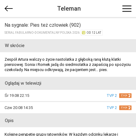
Teleman
Na sygnale: Pies też człowiek (902)
SERIAL FABULARNO-DOKUMENTALNY POLSKA 2026
OD 12 LAT
W skrócie
Zespół Artura walczy o życie nastolatka z głęboką raną kłutą klatki
piersiowej. Sonia i Romek jadą do siedmiolatka z zapaścią po spożyciu
czekolady. Na miejscu odkrywają, że pacjentem jest... pies.
Oglądaj w telewizji
Śr 19.08 22:15
TVP 2
Czw 20.08 14:35
TVP 2
Opis
Kolejne perypetie grupy ratowników. W każdym odcinku lekarze i