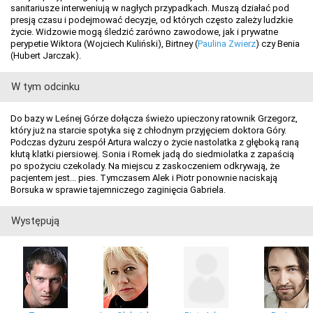
sanitariusze interweniują w nagłych przypadkach. Muszą działać pod
presją czasu i podejmować decyzje, od których często zależy ludzkie
życie. Widzowie mogą śledzić zarówno zawodowe, jak i prywatne
perypetie Wiktora (Wojciech Kuliński), Birtney (
Paulina Zwierz
) czy Benia
(Hubert Jarczak).
W tym odcinku
Do bazy w Leśnej Górze dołącza świeżo upieczony ratownik Grzegorz,
który już na starcie spotyka się z chłodnym przyjęciem doktora Góry.
Podczas dyżuru zespół Artura walczy o życie nastolatka z głęboką raną
kłutą klatki piersiowej. Sonia i Romek jadą do siedmiolatka z zapaścią
po spożyciu czekolady. Na miejscu z zaskoczeniem odkrywają, że
pacjentem jest... pies. Tymczasem Alek i Piotr ponownie naciskają
Borsuka w sprawie tajemniczego zaginięcia Gabriela.
Występują