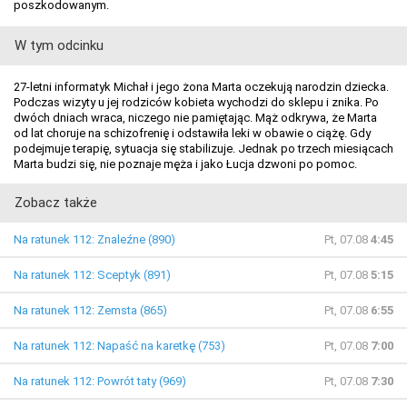
poszkodowanym.
W tym odcinku
27-letni informatyk Michał i jego żona Marta oczekują narodzin dziecka.
Podczas wizyty u jej rodziców kobieta wychodzi do sklepu i znika. Po
dwóch dniach wraca, niczego nie pamiętając. Mąż odkrywa, że Marta
od lat choruje na schizofrenię i odstawiła leki w obawie o ciążę. Gdy
podejmuje terapię, sytuacja się stabilizuje. Jednak po trzech miesiącach
Marta budzi się, nie poznaje męża i jako Łucja dzwoni po pomoc.
Zobacz także
Na ratunek 112: Znaleźne (890)
Pt, 07.08
4:45
Na ratunek 112: Sceptyk (891)
Pt, 07.08
5:15
Na ratunek 112: Zemsta (865)
Pt, 07.08
6:55
Na ratunek 112: Napaść na karetkę (753)
Pt, 07.08
7:00
Na ratunek 112: Powrót taty (969)
Pt, 07.08
7:30