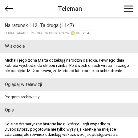
Teleman
Na ratunek 112: Ta druga (1147)
SERIAL PARADOKUMENTALNY POLSKA 2026
OD 12 LAT
W skrócie
Michał i jego żona Marta oczekują narodzin dziecka. Pewnego dnia
kobieta wychodzi do sklepu i znika. Po dwóch dniach wraca i niczego
nie pamięta. Mąż odkrywa, że Marta od lat choruje na schizofrenię.
Oglądaj w telewizji
Program archiwalny.
Opis
Kolejne dramatyczne historie ludzi, którzy ulegli wypadkom.
Dyspozytorzy pogotowia nie tylko wysyłają karetkę na miejsce
zdarzenia, ale również udzielają wskazówek, jak postępować z