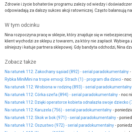
Zdrowie i życie bohaterów programu zależy od wiedzy i doświadcze
odpowiadają za dalszy sukces akcji ratowniczej. Często balansują na g
W tym odcinku
Nina rozpoczyna pracę w sklepie, który znajduje się w niebezpieczne
klient wychodzi ze sklepu z towarem, za który nie zapłacił. Wybiega
silniejszy i katuje partnera sklepowej. Gdy bandyta odchodzi, Nina 
Zobacz także
Na ratunek 112: Zakochany sąsiad (892) - serial paradokumentalny
-
Rybka MiniMini na tropie emocji: Strach (1) - program dla dzieci
- noc 
Na ratunek 112: Wrobiona w rodzinę (893) - serial paradokumentalny
Na ratunek 112: Córka szefa (894) - serial paradokumentalny
- noc n
Na ratunek 112: Dzięki operatorce kobieta odnalazła swoje dziecko (
Na ratunek 112: Karuzela (756) - serial paradokumentalny
- poniedzi
Na ratunek 112: Skok w bok (971) - serial paradokumentalny
- ponied
Na ratunek 112: Oszustwo (972) - serial paradokumentalny
- poniedz