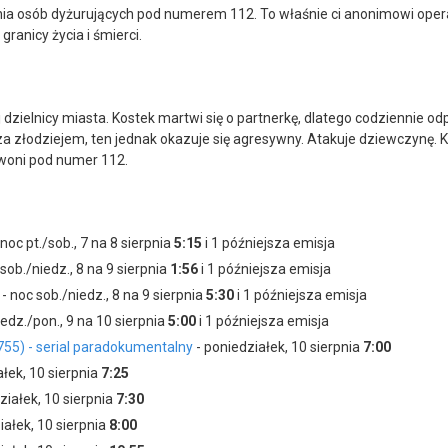
nia osób dyżurujących pod numerem 112. To właśnie ci anonimowi ope
ranicy życia i śmierci.
j dzielnicy miasta. Kostek martwi się o partnerkę, dlatego codziennie 
 za złodziejem, ten jednak okazuje się agresywny. Atakuje dziewczynę. K
dzwoni pod numer 112.
 noc pt./sob., 7 na 8 sierpnia
5:15
i 1 późniejsza emisja
sob./niedz., 8 na 9 sierpnia
1:56
i 1 późniejsza emisja
- noc sob./niedz., 8 na 9 sierpnia
5:30
i 1 późniejsza emisja
iedz./pon., 9 na 10 sierpnia
5:00
i 1 późniejsza emisja
755) - serial paradokumentalny
- poniedziałek, 10 sierpnia
7:00
ałek, 10 sierpnia
7:25
ziałek, 10 sierpnia
7:30
iałek, 10 sierpnia
8:00