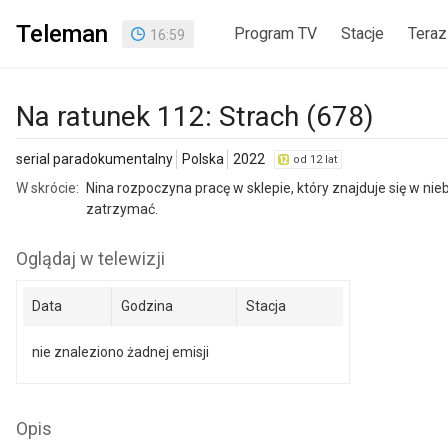
Teleman
Program TV
Stacje
Teraz
16
:
59
Na ratunek 112: Strach (678)
serial paradokumentalny
Polska
2022
od 12 lat
W skrócie:
Nina rozpoczyna pracę w sklepie, który znajduje się w nie
zatrzymać.
Oglądaj w telewizji
Data
Godzina
Stacja
nie znaleziono żadnej emisji
Opis