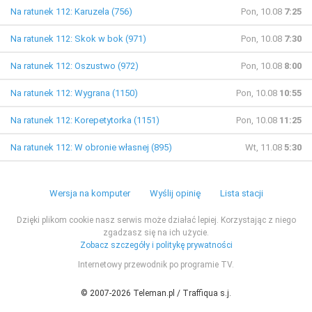
Na ratunek 112: Karuzela (756)
Pon, 10.08
7:25
Na ratunek 112: Skok w bok (971)
Pon, 10.08
7:30
Na ratunek 112: Oszustwo (972)
Pon, 10.08
8:00
Na ratunek 112: Wygrana (1150)
Pon, 10.08
10:55
Na ratunek 112: Korepetytorka (1151)
Pon, 10.08
11:25
Na ratunek 112: W obronie własnej (895)
Wt, 11.08
5:30
Wersja na komputer
Wyślij opinię
Lista stacji
Dzięki plikom cookie nasz serwis może działać lepiej. Korzystając z niego
zgadzasz się na ich użycie.
Zobacz szczegóły i politykę prywatności
Internetowy przewodnik po programie TV.
© 2007-2026 Teleman.pl / Traffiqua s.j.