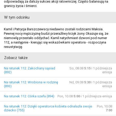
odpowiadają za dalszy sukces akcji ratowniczej. Często balansują na
granicy życia i śmierci.
W tym odcinku
Kamil i Patrycja Barszczewscy niedawno zostali rodzicami Maksia.
Pewnej nocy mężczyznę budzi przeraźliwy krzyk żony. Okazuje się, że
niemowlę przestało oddychać. Kamil natychmiast dzwoni pod numer
112, a następnie - kierując się wskazówkami operatora - rozpoczyna
resustytację.
Zobacz także
Na ratunek 112: Zakochany sąsiad
So, 08.08
5:15
i 1 późniejsza
(892)
emisja
Na ratunek 112: Wrobiona w rodzinę
Nd, 09.08
5:30
i 1 późniejsza
(893)
emisja
Na ratunek 112: Córka szefa (894)
Pon, 10.08
5:00
i 1 późniejsza emisja
Na ratunek 112: Dzięki operatorce kobieta odnalazła swoje
Pon, 10.08
dziecko (755)
7:00