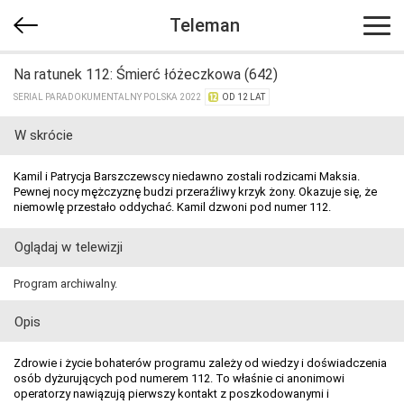
Teleman
Na ratunek 112: Śmierć łóżeczkowa (642)
SERIAL PARADOKUMENTALNY POLSKA 2022
OD 12 LAT
W skrócie
Kamil i Patrycja Barszczewscy niedawno zostali rodzicami Maksia.
Pewnej nocy mężczyznę budzi przeraźliwy krzyk żony. Okazuje się, że
niemowlę przestało oddychać. Kamil dzwoni pod numer 112.
Oglądaj w telewizji
Program archiwalny.
Opis
Zdrowie i życie bohaterów programu zależy od wiedzy i doświadczenia
osób dyżurujących pod numerem 112. To właśnie ci anonimowi
operatorzy nawiązują pierwszy kontakt z poszkodowanymi i