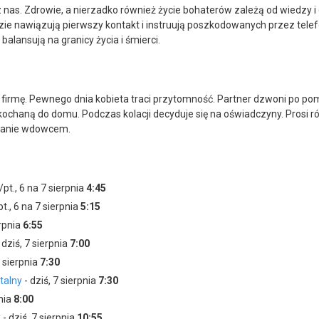
 nas. Zdrowie, a nierzadko również życie bohaterów zależą od wiedzy
nawiązują pierwszy kontakt i instruują poszkodowanych przez telefon.
alansują na granicy życia i śmierci.
ną firmę. Pewnego dnia kobieta traci przytomność. Partner dzwoni po 
ochaną do domu. Podczas kolacji decyduje się na oświadczyny. Prosi 
stanie wdowcem.
/pt., 6 na 7 sierpnia
4:45
t., 6 na 7 sierpnia
5:15
erpnia
6:55
 dziś, 7 sierpnia
7:00
7 sierpnia
7:30
talny
- dziś, 7 sierpnia
7:30
pnia
8:00
y
- dziś, 7 sierpnia
10:55