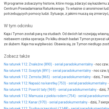
W programie zobaczymy historie, które mogą zdarzyć się każdemu z
Centrum Powiadamiania Ratunkowego. To właśnie ci anonimowi ludzie 
potrzebujących pomocy ludzi. Sytuacje, z jakimi muszą się zmierzyć, b
W tym odcinku
Kaja i Tymon zostali parą na studiach. Od dwóch lat rozwijają włas
niebawem czeka operacja. Po kilku dniach badań Tymon przywozi uk
ze ślubem. Kaja ma wątpliwości. Obawia się, że Tymon niedługo zo
Zobacz także
Na ratunek 112: Znaleźne (890) - serial paradokumentalny
- noc czw.
Na ratunek 112: Sceptyk (891) - serial paradokumentalny
- noc czw./p
Na ratunek 112: Zemsta (865) - serial paradokumentalny
- dziś, 7 si
Na ratunek 112: Napaść na karetkę (753) - serial paradokumentalny
-
Na ratunek 112: Powrót taty (969) - serial paradokumentalny
- dziś, 
Na ratunek 112: Mamusia z piekła rodem (754) - serial paradokumen
Na ratunek 112: Kanar (970) - serial paradokumentalny
- dziś, 7 sier
Na ratunek 112: Trudna przeszłość (1148) - serial paradokumentaln