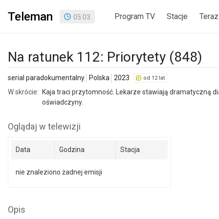
Teleman
Program TV
Stacje
Teraz
05
:
03
Na ratunek 112: Priorytety (848)
serial paradokumentalny
Polska
2023
od 12 lat
W skrócie:
Kaja traci przytomność. Lekarze stawiają dramatyczną d
oświadczyny.
Oglądaj w telewizji
Data
Godzina
Stacja
nie znaleziono żadnej emisji
Opis