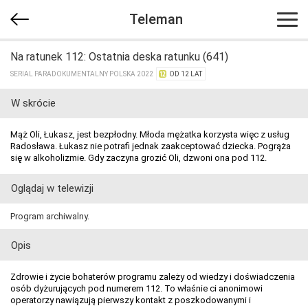
Teleman
Na ratunek 112: Ostatnia deska ratunku (641)
SERIAL PARADOKUMENTALNY POLSKA 2022
OD 12 LAT
W skrócie
Mąż Oli, Łukasz, jest bezpłodny. Młoda mężatka korzysta więc z usług
Radosława. Łukasz nie potrafi jednak zaakceptować dziecka. Pogrąża
się w alkoholizmie. Gdy zaczyna grozić Oli, dzwoni ona pod 112.
Oglądaj w telewizji
Program archiwalny.
Opis
Zdrowie i życie bohaterów programu zależy od wiedzy i doświadczenia
osób dyżurujących pod numerem 112. To właśnie ci anonimowi
operatorzy nawiązują pierwszy kontakt z poszkodowanymi i