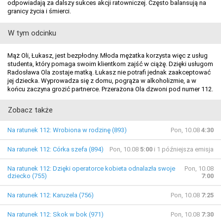
odpowiadają za dalszy sukces akcji ratowniczej. Często balansują na
granicy życia i śmierci.
W tym odcinku
Mąż Oli, Łukasz, jest bezpłodny. Młoda mężatka korzysta więc z usług
studenta, który pomaga swoim klientkom zajść w ciążę. Dzięki usługom
Radosława Ola zostaje matką. Łukasz nie potrafi jednak zaakceptować
jej dziecka. Wyprowadza się z domu, pogrąża w alkoholizmie, a w
końcu zaczyna grozić partnerce. Przerażona Ola dzwoni pod numer 112.
Zobacz także
Na ratunek 112: Wrobiona w rodzinę (893)
Pon, 10.08
4:30
Na ratunek 112: Córka szefa (894)
Pon, 10.08
5:00
i 1 późniejsza emisja
Na ratunek 112: Dzięki operatorce kobieta odnalazła swoje
Pon, 10.08
dziecko (755)
7:00
Na ratunek 112: Karuzela (756)
Pon, 10.08
7:25
Na ratunek 112: Skok w bok (971)
Pon, 10.08
7:30