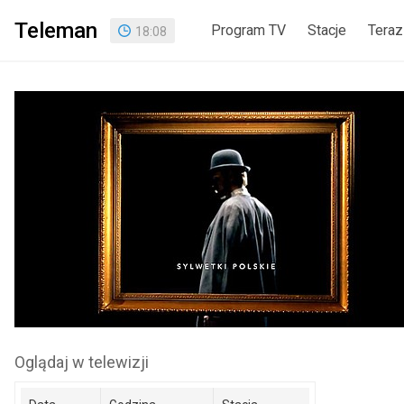
Teleman
Program TV
Stacje
Teraz
18
:
08
Oglądaj w telewizji