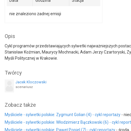
Data
Godzina
Stacja
nie znaleziono żadnej emisji
Opis
Cykl programów przedstawiających sylwetki najważniejszych postaci m
Stanisław Koźmian, Maurycy Mochnacki, Adam Jerzy Czartoryski, Zyg
Myśli Politycznej w Krakowie.
Twórcy
Jacek Kloczowski
scenariusz
Zobacz także
Myśliciele - sylwetki polskie: Zygmunt Golian (4) - cykl reportaży
- nied
Myśliciele - sylwetki polskie: Włodzimierz Bączkowski (6) - cykl repor
Myśliciele - sylwetki polskie: Paweł Popiel (7) - cykl reportaży
- środa,