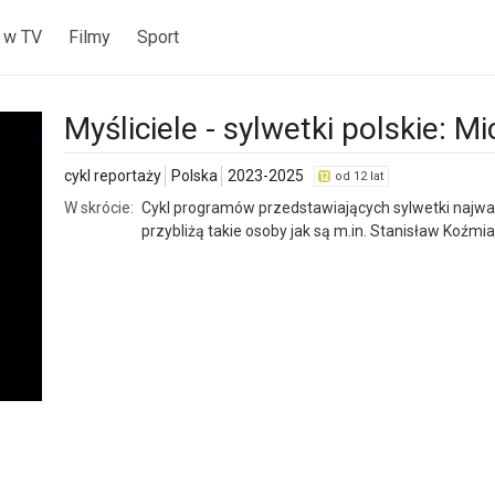
 w TV
Filmy
Sport
Myśliciele - sylwetki polskie: M
cykl reportaży
Polska
2023-2025
od 12 lat
W skrócie:
Cykl programów przedstawiających sylwetki najważn
przybliżą takie osoby jak są m.in. Stanisław Koźm