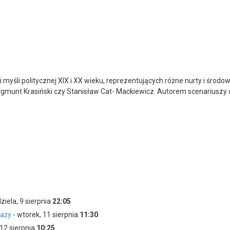
yśli politycznej XIX i XX wieku, reprezentujących różne nurty i środow
munt Krasiński czy Stanisław Cat- Mackiewicz. Autorem scenariuszy d
ziela, 9 sierpnia
22:05
taży
- wtorek, 11 sierpnia
11:30
 12 sierpnia
10:25