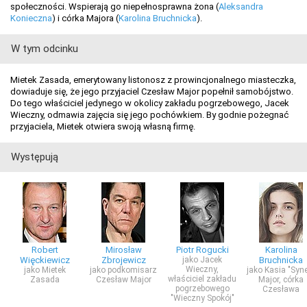
społeczności. Wspierają go niepełnosprawna żona (
Aleksandra
Konieczna
) i córka Majora (
Karolina Bruchnicka
).
W tym odcinku
Mietek Zasada, emerytowany listonosz z prowincjonalnego miasteczka,
dowiaduje się, że jego przyjaciel Czesław Major popełnił samobójstwo.
Do tego właściciel jedynego w okolicy zakładu pogrzebowego, Jacek
Wieczny, odmawia zajęcia się jego pochówkiem. By godnie pożegnać
przyjaciela, Mietek otwiera swoją własną firmę.
Występują
Robert
Mirosław
Piotr Rogucki
Karolina
Więckiewicz
Zbrojewicz
jako Jacek
Bruchnicka
Wieczny,
jako Mietek
jako podkomisarz
jako Kasia "Syn
właściciel zakładu
Zasada
Czesław Major
Major, córka
pogrzebowego
Czesława
"Wieczny Spokój"