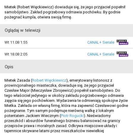
Mietek (Robert Więckiewicz) dowiaduje się, że jego przyjaciel popełnił
samobójstwo. Zakład pogrzebowy odmawia pochówku. By godnie
pożegnać kumpla, otwiera swoją firmę.
Oglądaj w telewizji
Wt 11.08 1:55
CANAL+ Seriale
Wt 18.08 2:05
CANAL+ Seriale
Opis
Mietek Zasada (
Robert Więckiewicz
), emerytowany listonosz z
prowincjonalnego miasteczka, dowiaduje się, że jego przyjaciel
Czesław Major (Mieczysław Zbrojewicz) popełnił samobójstwo. Do
tego właściciel jedynego w okolicy zakładu pogrzebowego odmawia
zajęcia się jego pochówkiem. Wydarzenia te odmieniają spokojne życie
Mietka. Zakłada on własną firmę, która ma zapewnić Czesławowi godne
pożegnanie. Tym samym podejmuje nierówną walkę z lokalnym
potentatem Jackiem Wiecznym (
Piotr Rogucki
). Nieświadomy
przeszkód i absurdów funeralnego biznesu balansować na granicy
przepisów prawa i moralnych zasad. Odkrywa miejscowe układy i
tajemnice skrywane latami przez mieszkańców niewielkiej