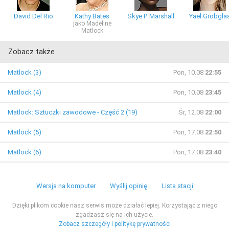
David Del Rio
Kathy Bates
Skye P. Marshall
Yael Grobgla
jako Madeline
Matlock
Zobacz także
Matlock (3)
Pon, 10.08
22:55
Matlock (4)
Pon, 10.08
23:45
Matlock: Sztuczki zawodowe - Część 2 (19)
Śr, 12.08
22:00
Matlock (5)
Pon, 17.08
22:50
Matlock (6)
Pon, 17.08
23:40
Wersja na komputer
Wyślij opinię
Lista stacji
Dzięki plikom cookie nasz serwis może działać lepiej. Korzystając z niego
zgadzasz się na ich użycie.
Zobacz szczegóły i politykę prywatności