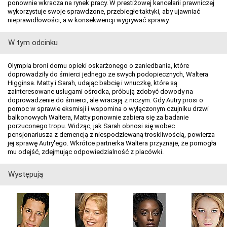
ponownie wkracza na rynek pracy. W prestiżowej kancelarii prawniczej
wykorzystuje swoje sprawdzone, przebiegłe taktyki, aby ujawniać
nieprawidłowości, a w konsekwencji wygrywać sprawy.
W tym odcinku
Olympia broni domu opieki oskarżonego o zaniedbania, które
doprowadziły do śmierci jednego ze swych podopiecznych, Waltera
Higginsa. Matty i Sarah, udając babcię i wnuczkę, które są
zainteresowane usługami ośrodka, próbują zdobyć dowody na
doprowadzenie do śmierci, ale wracają z niczym. Gdy Autry prosi o
pomoc w sprawie eksmisji i wspomina o wyłączonym czujniku drzwi
balkonowych Waltera, Matty ponownie zabiera się za badanie
porzuconego tropu. Widząc, jak Sarah obnosi się wobec
pensjonariusza z demencją z niespodziewaną troskliwością, powierza
jej sprawę Autry'ego. Wkrótce partnerka Waltera przyznaje, że pomogła
mu odejść, zdejmując odpowiedzialność z placówki.
Występują