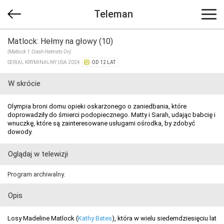
Teleman
Matlock: Hełmy na głowy (10)
(Matlock 1: Crash Helmets On)
SERIAL KRYMINALNY USA 2024
OD 12 LAT
W skrócie
Olympia broni domu opieki oskarżonego o zaniedbania, które
doprowadziły do śmierci podopiecznego. Matty i Sarah, udając babcię i
wnuczkę, które są zainteresowane usługami ośrodka, by zdobyć
dowody.
Oglądaj w telewizji
Program archiwalny.
Opis
Losy Madeline Matlock (
Kathy Bates
), która w wielu siedemdziesięciu lat