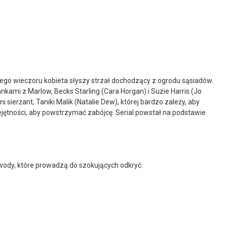
o wieczoru kobieta słyszy strzał dochodzący z ogrodu sąsiadów.
nkami z Marlow, Becks Starling (Cara Horgan) i Suzie Harris (Jo
ierżant, Taniki Malik (Natalie Dew), której bardzo zależy, aby
jętności, aby powstrzymać zabójcę. Serial powstał na podstawie
wody, które prowadzą do szokujących odkryć.