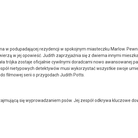
 w podupadającej rezydencji w spokojnym miasteczku Marlow. Pewneg
wierzą w jej opowieść. Judith zaprzyjaźnia się z dwiema innymi mieszka
a trójka zostaje oficjalnie cywilnymi doradcami nowo awansowanej pani s
, zespół nietypowych detektywów musi wykorzystać wszystkie swoje umie
o filmowej serii o przygodach Judith Potts.
ę zajmującą się wyprowadzaniem psów. Jej zespół odkrywa kluczowe do