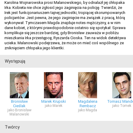
Karolina Wojnarowska prosi Malanowskiego, by odnalazł jej chłopaka
Irka. Kobieta nie chce zgłosić jego zaginięcia na policję. Twierdzi, że
Irek jest funkcjonariuszem tajnej jednostki, tropiącej skorumpowanych
policjantów. Jest pewna, że jego zaginięcie ma związek z pracą, którą
wykonywał. Tymczasem Magda znajduje notes mężczyzny, a w nim
dane kobiet, z którymi prawdopodobnie ostatnio się spotykał. Sprawa
komplikuje się jeszcze bardziej, gdy Bronisław zauważa w pobliżu
mieszkania Irka przestępcę, Ryszarda Cioska. Ten na widok detektywa
ucieka. Malanowski podejrzewa, że może on mieć coś wspólnego ze
zniknięciem chłopaka jego klientki.
Występują
Bronisław
Marek Krupski
Magdalena
Tomasz Mand
Cieślak
jako Marek
Rembacz
jako Tomek
jako Bronisław
jako Magda
Malanowski
Twórcy