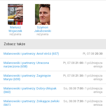
Mariusz
Szymon
Wojaczek
Jakubowski
reżyseria
reżyseria
Zobacz także
Malanowski i partnerzy: Anioł stróż (657)
Pt, 07.08
20:30
Malanowski i partnerzy: Utracona
Pt, 07.08
21:00
i 1 późniejsza
narzeczona (658)
emisja
Malanowski i partnerzy: Zaginięcie
Pt, 07.08
21:30
i 1 późniejsza
Marysi (659)
emisja
Malanowski i partnerzy: Dobry chłopak
So, 08.08
7:00
i 1 późniejsza
(660)
emisja
Malanowski i partnerzy: Znikające zwłoki
So, 08.08
7:30
i 1 późniejsza
(661)
emisja