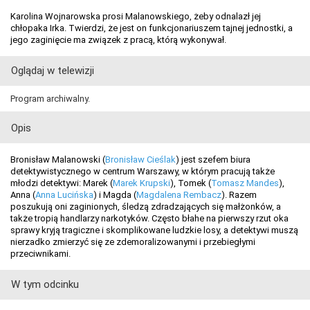
Karolina Wojnarowska prosi Malanowskiego, żeby odnalazł jej
chłopaka Irka. Twierdzi, że jest on funkcjonariuszem tajnej jednostki, a
jego zaginięcie ma związek z pracą, którą wykonywał.
Oglądaj w telewizji
Program archiwalny.
Opis
Bronisław Malanowski (
Bronisław Cieślak
) jest szefem biura
detektywistycznego w centrum Warszawy, w którym pracują także
młodzi detektywi: Marek (
Marek Krupski
), Tomek (
Tomasz Mandes
),
Anna (
Anna Lucińska
) i Magda (
Magdalena Rembacz
). Razem
poszukują oni zaginionych, śledzą zdradzających się małżonków, a
także tropią handlarzy narkotyków. Często błahe na pierwszy rzut oka
sprawy kryją tragiczne i skomplikowane ludzkie losy, a detektywi muszą
nierzadko zmierzyć się ze zdemoralizowanymi i przebiegłymi
przeciwnikami.
W tym odcinku