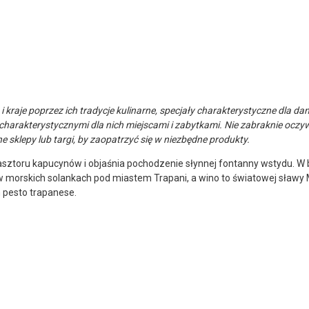
raje poprzez ich tradycje kulinarne, specjały charakterystyczne dla dan
j charakterystycznymi dla nich miejscami i zabytkami. Nie zabraknie oc
sklepy lub targi, by zaopatrzyć się w niezbędne produkty.
ztoru kapucynów i objaśnia pochodzenie słynnej fontanny wstydu. W b
 morskich solankach pod miastem Trapani, a wino to światowej sławy M
n pesto trapanese.