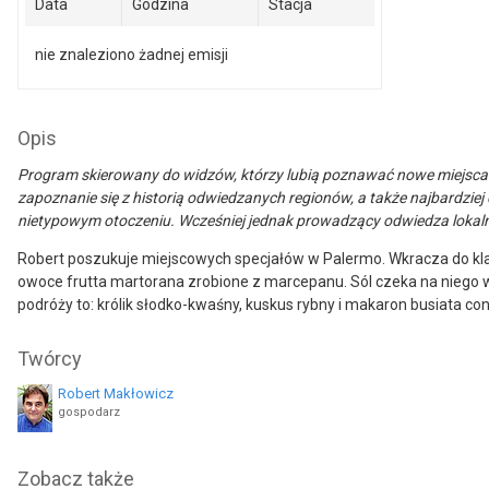
Data
Godzina
Stacja
nie znaleziono żadnej emisji
Opis
Program skierowany do widzów, którzy lubią poznawać nowe miejsca i k
zapoznanie się z historią odwiedzanych regionów, a także najbardzie
nietypowym otoczeniu. Wcześniej jednak prowadzący odwiedza lokalne 
Robert poszukuje miejscowych specjałów w Palermo. Wkracza do klas
owoce frutta martorana zrobione z marcepanu. Sól czeka na niego w
podróży to: królik słodko-kwaśny, kuskus rybny i makaron busiata co
Twórcy
Robert Makłowicz
gospodarz
Zobacz także