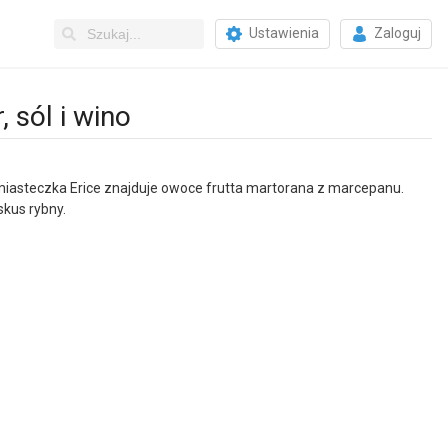
Ustawienia
Zaloguj
 sól i wino
miasteczka Erice znajduje owoce frutta martorana z marcepanu.
skus rybny.