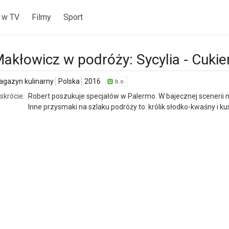
 w TV
Filmy
Sport
akłowicz w podróży: Sycylia - Cukier,
gazyn kulinarny
Polska
2016
b.o.
skrócie:
Robert poszukuje specjałów w Palermo. W bajecznej scenerii 
Inne przysmaki na szlaku podróży to: królik słodko-kwaśny i ku