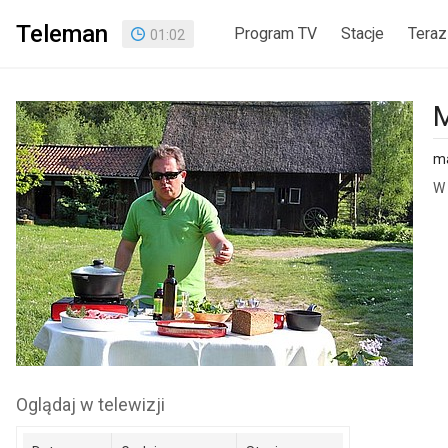
Teleman
Program TV
Stacje
Teraz
01
:
02
M
ma
W 
Oglądaj w telewizji