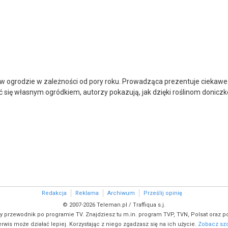
 w ogrodzie w zależności od pory roku. Prowadząca prezentuje ciekawe
ć się własnym ogródkiem, autorzy pokazują, jak dzięki roślinom doni
Redakcja
Reklama
Archiwum
Prześlij opinię
© 2007-2026 Teleman.pl / Traffiqua s.j.
y przewodnik po programie TV. Znajdziesz tu m.in. program TVP, TVN, Polsat oraz po
rwis może działać lepiej. Korzystając z niego zgadzasz się na ich użycie.
Zobacz szc