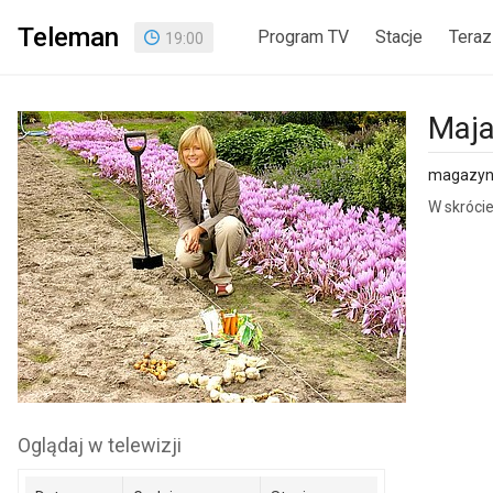
Teleman
Program TV
Stacje
Teraz
19
:
00
Maja
magazyn
W skrócie
Oglądaj w telewizji