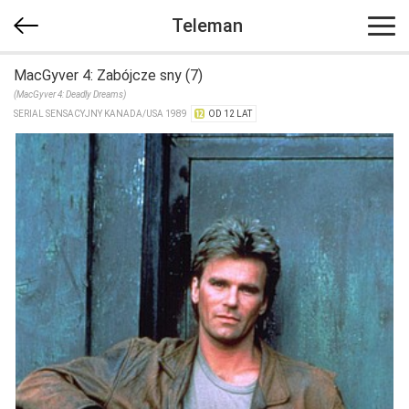
Teleman
MacGyver 4: Zabójcze sny (7)
(MacGyver 4: Deadly Dreams)
SERIAL SENSACYJNY KANADA/​USA 1989
OD 12 LAT