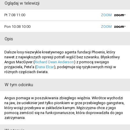
Oglądaj w telewizji
Pt 7.08 11:00
ZOOM
Pon 10.08 10:00
ZOOM
Opis
Dalsze losy niezwykle kreatywnego agenta fundacji Phoenix, który
nawet z największych opresji potrafi wyjść bez szwanku. Błyskotliwy
Angus MacGyver (
Richard Dean Anderson
) z pomocą swojego
przyjaciela, Pete'a (
Dana Elcar
), podejmuje się ryzykownych misji w
różnych częściach świata.
W tym odcinku
Angus pomaga w poszukiwania zbiegłego więźnia. Wkrótce wychodzi
na jaw, że uciekinier jest tylko pionkiem w grze przebiegłego gangstera,
który wciąż przebywa w zakładzie karnym. Mężczyzna chce z jego
pomocą zemścić się na funkcjonariuszce, która doprowadziła do jego
zatrzymania.