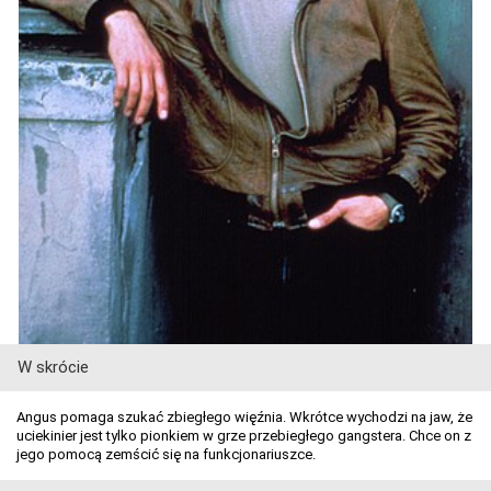
W skrócie
Angus pomaga szukać zbiegłego więźnia. Wkrótce wychodzi na jaw, że
uciekinier jest tylko pionkiem w grze przebiegłego gangstera. Chce on z
jego pomocą zemścić się na funkcjonariuszce.