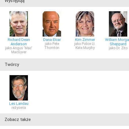
Występują
Richard Dean
Dana Elcar
Kim Zimmer
William Morg
Anderson
jako Pete
jako Police Lt.
Sheppard
Thornton
Kate Murphy
jako Angus 'Mac'
jako Dr. Zito
MacGyver
Twórcy
Les Landau
reżyseria
Zobacz także