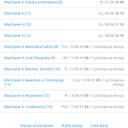
MacGyver 4: Sztuka przetrwania (6)
Pt, 07.08
10:00
MacGyver 4 (11)
So, 08.08
10:10
MacGyver 4 (12)
So, 08.08
11:10
MacGyver 4 (13)
So, 08.08
12:10
MacGyver 4: Mamuśka Dalton (8)
Pon, 10.08
11:00
i 1 późniejsza emisja
MacGyver 4: Urok Kleopatry (9)
Wt, 11.08
11:00
i 1 późniejsza emisja
MacGyver 4: Bractwo złodziei (10)
Śr, 12.08
11:00
i 1 późniejsza emisja
MacGyver 4: Awantura o Tommy'ego
Czw, 13.08
11:00
i 1 późniejsza
(11)
emisja
MacGyver 4: Wyzwanie (12)
Pt, 14.08
11:00
i 1 późniejsza emisja
MacGyver 4: Uciekinierzy (13)
Pon, 17.08
11:00
i 1 późniejsza emisja
Wersja na komputer
Wyślij opinię
Lista stacji