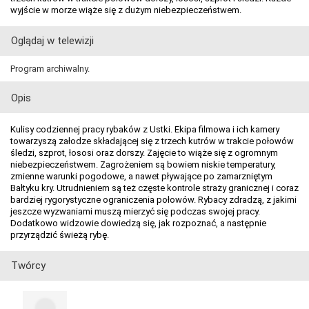
wyjście w morze wiąże się z dużym niebezpieczeństwem.
Oglądaj w telewizji
Program archiwalny.
Opis
Kulisy codziennej pracy rybaków z Ustki. Ekipa filmowa i ich kamery
towarzyszą załodze składającej się z trzech kutrów w trakcie połowów
śledzi, szprot, łososi oraz dorszy. Zajęcie to wiąże się z ogromnym
niebezpieczeństwem. Zagrożeniem są bowiem niskie temperatury,
zmienne warunki pogodowe, a nawet pływające po zamarzniętym
Bałtyku kry. Utrudnieniem są też częste kontrole straży granicznej i coraz
bardziej rygorystyczne ograniczenia połowów. Rybacy zdradzą, z jakimi
jeszcze wyzwaniami muszą mierzyć się podczas swojej pracy.
Dodatkowo widzowie dowiedzą się, jak rozpoznać, a następnie
przyrządzić świeżą rybę.
Twórcy