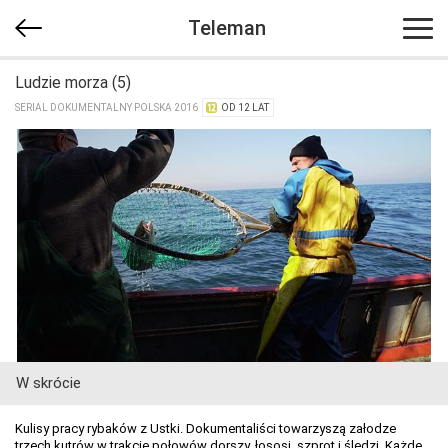
Teleman
Ludzie morza (5)
SERIAL DOKUMENTALNY POLSKA 2016
OD 12 LAT
W skrócie
Kulisy pracy rybaków z Ustki. Dokumentaliści towarzyszą załodze
trzech kutrów w trakcie połowów dorszy, łososi, szprot i śledzi. Każde