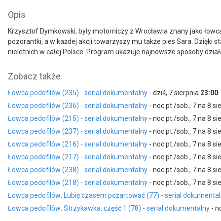
Opis
Krzysztof Dymkowski, były motorniczy z Wrocławia znany jako łowca p
pozorantki, a w każdej akcji towarzyszy mu także pies Sara. Dzięk
nieletnich w całej Polsce. Program ukazuje najnowsze sposoby dzia
Zobacz także
Łowca pedofilów (235) - serial dokumentalny
- dziś, 7 sierpnia
23:00
Łowca pedofilów (236) - serial dokumentalny
- noc pt./sob., 7 na 8 s
Łowca pedofilów (215) - serial dokumentalny
- noc pt./sob., 7 na 8 s
Łowca pedofilów (237) - serial dokumentalny
- noc pt./sob., 7 na 8 s
Łowca pedofilów (216) - serial dokumentalny
- noc pt./sob., 7 na 8 s
Łowca pedofilów (217) - serial dokumentalny
- noc pt./sob., 7 na 8 s
Łowca pedofilów (238) - serial dokumentalny
- noc pt./sob., 7 na 8 s
Łowca pedofilów (218) - serial dokumentalny
- noc pt./sob., 7 na 8 s
Łowca pedofilów: Lubię czasem pożartować (77) - serial dokumenta
Łowca pedofilów: Strzykawka, część 1 (78) - serial dokumentalny
- n