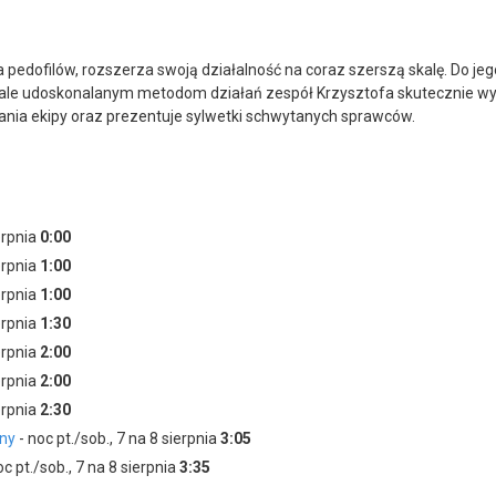
edofilów, rozszerza swoją działalność na coraz szerszą skalę. Do jego 
i stale udoskonalanym metodom działań zespół Krzysztofa skutecznie w
łania ekipy oraz prezentuje sylwetki schwytanych sprawców.
ierpnia
0:00
ierpnia
1:00
ierpnia
1:00
ierpnia
1:30
ierpnia
2:00
ierpnia
2:00
ierpnia
2:30
lny
- noc pt./sob., 7 na 8 sierpnia
3:05
oc pt./sob., 7 na 8 sierpnia
3:35