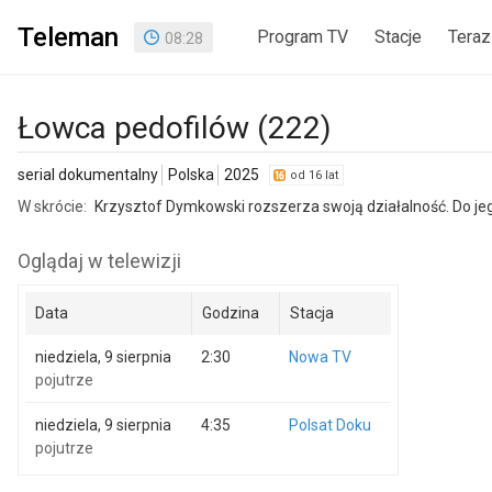
Teleman
Program TV
Stacje
Teraz
08
:
28
Łowca pedofilów (222)
serial dokumentalny
Polska
2025
od 16 lat
W skrócie:
Krzysztof Dymkowski rozszerza swoją działalność. Do jeg
Oglądaj w telewizji
Data
Godzina
Stacja
niedziela, 9 sierpnia
2:30
Nowa TV
pojutrze
niedziela, 9 sierpnia
4:35
Polsat Doku
pojutrze