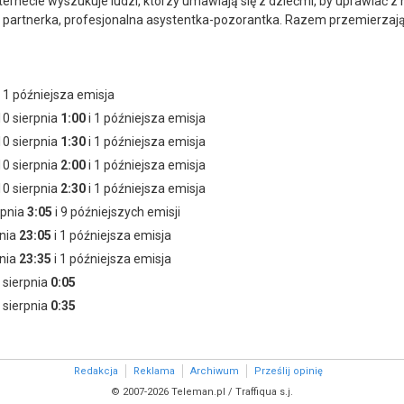
rnecie wyszukuje ludzi, którzy umawiają się z dziećmi, by uprawiać z n
artnerka, profesjonalna asystentka-pozorantka. Razem przemierzają P
i 1 późniejsza emisja
10 sierpnia
1:00
i 1 późniejsza emisja
10 sierpnia
1:30
i 1 późniejsza emisja
10 sierpnia
2:00
i 1 późniejsza emisja
10 sierpnia
2:30
i 1 późniejsza emisja
rpnia
3:05
i 9 późniejszych emisji
pnia
23:05
i 1 późniejsza emisja
pnia
23:35
i 1 późniejsza emisja
1 sierpnia
0:05
1 sierpnia
0:35
Redakcja
Reklama
Archiwum
Prześlij opinię
© 2007-2026 Teleman.pl / Traffiqua s.j.