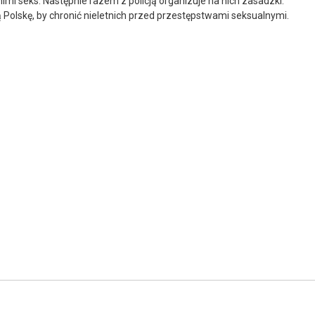
imi seks. Następnie razem z policją organizuje na nich zasadzki.
olskę, by chronić nieletnich przed przestępstwami seksualnymi.