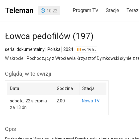
Teleman
Program TV
Stacje
Teraz
10
:
22
Łowca pedofilów (197)
serial dokumentalny
Polska
2024
od 16 lat
W skrócie:
Pochodzący z Wrocławia Krzysztof Dymkowski słynie z tego
Oglądaj w telewizji
Data
Godzina
Stacja
sobota, 22 sierpnia
2:00
Nowa TV
za 13 dni
Opis