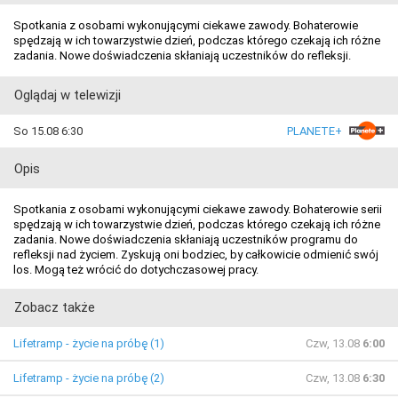
Spotkania z osobami wykonującymi ciekawe zawody. Bohaterowie
spędzają w ich towarzystwie dzień, podczas którego czekają ich różne
zadania. Nowe doświadczenia skłaniają uczestników do refleksji.
Oglądaj w telewizji
So 15.08 6:30
PLANETE+
Opis
Spotkania z osobami wykonującymi ciekawe zawody. Bohaterowie serii
spędzają w ich towarzystwie dzień, podczas którego czekają ich różne
zadania. Nowe doświadczenia skłaniają uczestników programu do
refleksji nad życiem. Zyskują oni bodziec, by całkowicie odmienić swój
los. Mogą też wrócić do dotychczasowej pracy.
Zobacz także
Lifetramp - życie na próbę (1)
Czw, 13.08
6:00
Lifetramp - życie na próbę (2)
Czw, 13.08
6:30