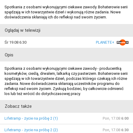
Spotkania z osobami wykonującymi ciekawe zawody. Bohaterowie serii
spędzają w ich towarzystwie dzień i wykonują różne zadania. Nowe
doświadczenia skłaniają ich do refleksji nad swoim życiem.
Oglądaj w telewizji
Śr 19.08 6:30
PLANETE+
Opis
Spotkania z osobami wykonującymi ciekawe zawody - producentką
kosmetyków, cieślą, drwalem, lalkarką czy pasterzem. Bohaterowie serii
spędzają w ich towarzystwie dzień, podczas którego czekają ich różne
zadania. Nowe doświadczenia skłaniają uczestników programu do
refleksji nad swoim życiem. Zyskują bodziec, by całkowicie odmienić
los lub też wrócić do dotychczasowej pracy.
Zobacz także
Lifetramp - życie na próbę 2 (1)
Pon, 17.08
6:00
Lifetramp - życie na próbę 2 (2)
Pon, 17.08
6:30