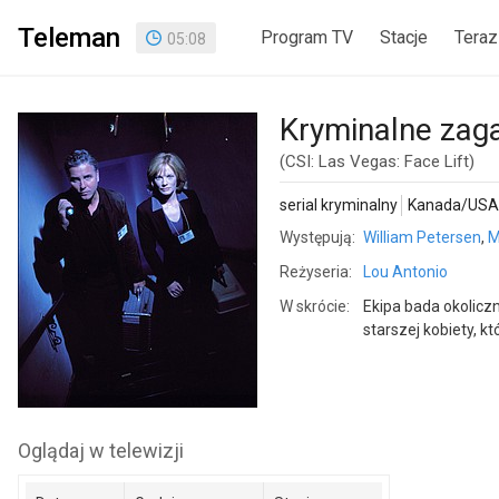
Teleman
Program TV
Stacje
Teraz
05
:
08
Kryminalne zaga
(CSI: Las Vegas: Face Lift)
serial kryminalny
Kanada/USA
Występują:
William Petersen
,
M
Reżyseria:
Lou Antonio
W skrócie:
Ekipa bada okoliczn
starszej kobiety, k
Oglądaj w telewizji