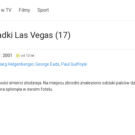
 w TV
Filmy
Sport
dki Las Vegas (17)
2001
od 12 lat
arg Helgenberger
,
George Eads
,
Paul Guilfoyle
ości śmierci złodzieja. Na miejscu zbrodni znaleziono odciski palców d
tóra spłonęła w swoim fotelu.