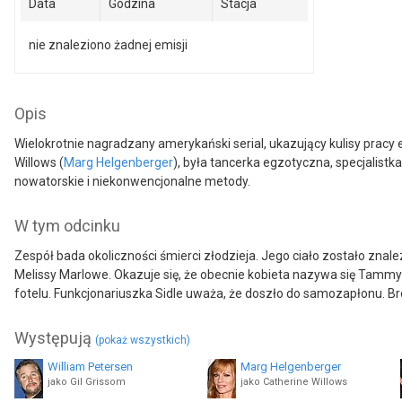
Data
Godzina
Stacja
nie znaleziono żadnej emisji
Opis
Wielokrotnie nagradzany amerykański serial, ukazujący kulisy prac
Willows (
Marg Helgenberger
), była tancerka egzotyczna, specjalist
nowatorskie i niekonwencjonalne metody.
W tym odcinku
Zespół bada okoliczności śmierci złodzieja. Jego ciało zostało znale
Melissy Marlowe. Okazuje się, że obecnie kobieta nazywa się Tammy
fotelu. Funkcjonariuszka Sidle uważa, że doszło do samozapłonu. 
Występują
(pokaż wszystkich)
William Petersen
Marg Helgenberger
jako Gil Grissom
jako Catherine Willows