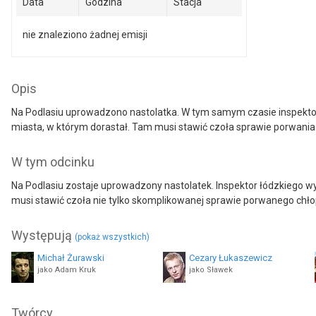
Data
Godzina
Stacja
nie znaleziono żadnej emisji
Opis
Na Podlasiu uprowadzono nastolatka. W tym samym czasie inspekto
miasta, w którym dorastał. Tam musi stawić czoła sprawie porwania 
W tym odcinku
Na Podlasiu zostaje uprowadzony nastolatek. Inspektor łódzkiego 
musi stawić czoła nie tylko skomplikowanej sprawie porwanego chło
Występują
(pokaż wszystkich)
Michał Żurawski
Cezary Łukaszewicz
jako Adam Kruk
jako Sławek
Jerzy Schejbal
Mariusz Jakus
Twórcy
jako Zygmunt Morawski
jako policjant Marek Kaponow