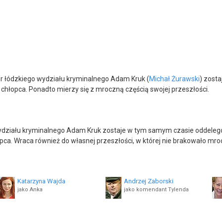
r łódzkiego wydziału kryminalnego Adam Kruk (
Michał Żurawski
) zosta
chłopca. Ponadto mierzy się z mroczną częścią swojej przeszłości.
wydziału kryminalnego Adam Kruk zostaje w tym samym czasie oddelego
pca. Wraca również do własnej przeszłości, w której nie brakowało mr
Katarzyna Wajda
Andrzej Zaborski
jako Anka
jako komendant Tylenda
Michał Filipiak
Barbara Wypych
jako policjant Borowiecki
jako policjantka Kaśka