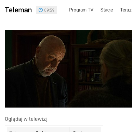
Teleman
Program TV
Stacje
Teraz
09
:
59
Oglądaj w telewizji