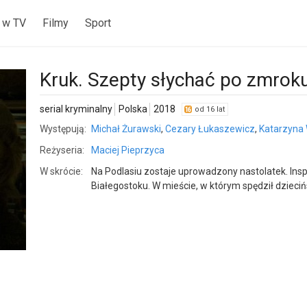
 w TV
Filmy
Sport
Kruk. Szepty słychać po zmroku
serial kryminalny
Polska
2018
od 16 lat
Występują:
Michał Żurawski
,
Cezary Łukaszewicz
,
Katarzyna
Reżyseria:
Maciej Pieprzyca
W skrócie:
Na Podlasiu zostaje uprowadzony nastolatek. In
Białegostoku. W mieście, w którym spędził dzieci