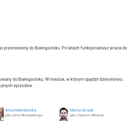
je przeniesiony do Białegostoku. Po latach funkcjonariusz wraca do
wany do Białegostoku. W mieście, w którym spędził dzieciństwo,
ocznych epizodów.
Anna Nehrebecka
Marcin Bosak
jako żona Morawskiego
jako Szymon Wasiluk
Henryk Niebudek
Piotr Dąbrowski
jako Krzysztof Sadko
jako Bogdan Wasiluk