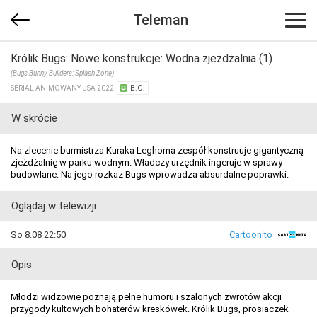
Teleman
Królik Bugs: Nowe konstrukcje: Wodna zjeżdżalnia (1)
(Bugs Bunny Builders: Splash Zone)
SERIAL ANIMOWANY USA 2022
B.O.
W skrócie
Na zlecenie burmistrza Kuraka Leghorna zespół konstruuje gigantyczną
zjeżdżalnię w parku wodnym. Władczy urzędnik ingeruje w sprawy
budowlane. Na jego rozkaz Bugs wprowadza absurdalne poprawki.
Oglądaj w telewizji
So 8.08 22:50
Cartoonito
Opis
Młodzi widzowie poznają pełne humoru i szalonych zwrotów akcji
przygody kultowych bohaterów kreskówek. Królik Bugs, prosiaczek